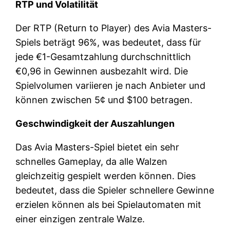
RTP und Volatilität
Der RTP (Return to Player) des Avia Masters-
Spiels beträgt 96%, was bedeutet, dass für
jede €1-Gesamtzahlung durchschnittlich
€0,96 in Gewinnen ausbezahlt wird. Die
Spielvolumen variieren je nach Anbieter und
können zwischen 5¢ und $100 betragen.
Geschwindigkeit der Auszahlungen
Das Avia Masters-Spiel bietet ein sehr
schnelles Gameplay, da alle Walzen
gleichzeitig gespielt werden können. Dies
bedeutet, dass die Spieler schnellere Gewinne
erzielen können als bei Spielautomaten mit
einer einzigen zentrale Walze.