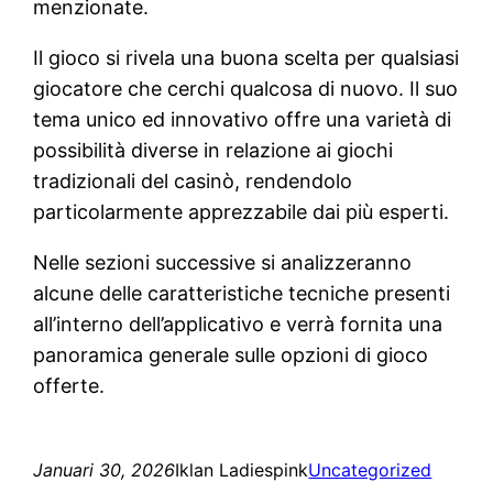
menzionate.
Il gioco si rivela una buona scelta per qualsiasi
giocatore che cerchi qualcosa di nuovo. Il suo
tema unico ed innovativo offre una varietà di
possibilità diverse in relazione ai giochi
tradizionali del casinò, rendendolo
particolarmente apprezzabile dai più esperti.
Nelle sezioni successive si analizzeranno
alcune delle caratteristiche tecniche presenti
all’interno dell’applicativo e verrà fornita una
panoramica generale sulle opzioni di gioco
offerte.
Januari 30, 2026
Iklan Ladiespink
Uncategorized