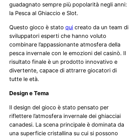
guadagnato sempre più popolarità negli anni:
la Pesca al Ghiaccio e Slot.
Questo gioco è stato
qui
creato da un team di
sviluppatori esperti che hanno voluto
combinare l’appassionante atmosfera della
pesca invernale con le emozioni del casinò. Il
risultato finale è un prodotto innovativo e
divertente, capace di attrarre giocatori di
tutte le età.
Design e Tema
Il design del gioco è stato pensato per
riflettere l’atmosfera invernale dei ghiacciai
canadesi. La scena principale è dominata da
una superficie cristallina su cui si possono