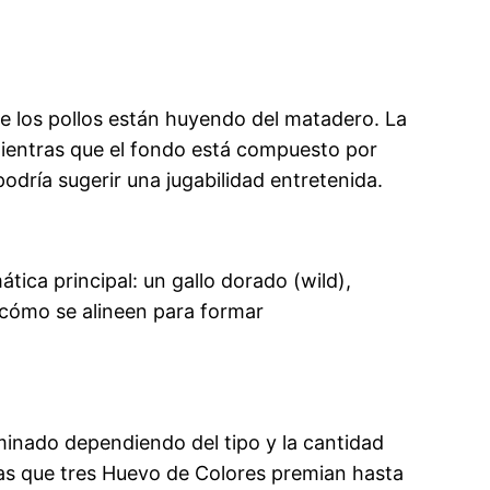
e los pollos están huyendo del matadero. La
, mientras que el fondo está compuesto por
odría sugerir una jugabilidad entretenida.
ica principal: un gallo dorado (wild),
 cómo se alineen para formar
inado dependiendo del tipo y la cantidad
ras que tres Huevo de Colores premian hasta