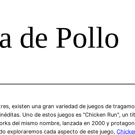
a de Pollo
stres, existen una gran variedad de juegos de tragam
inéditas. Uno de estos juegos es "Chicken Run", un t
orks del mismo nombre, lanzada en 2000 y protagoni
lado exploraremos cada aspecto de este juego,
Chicke