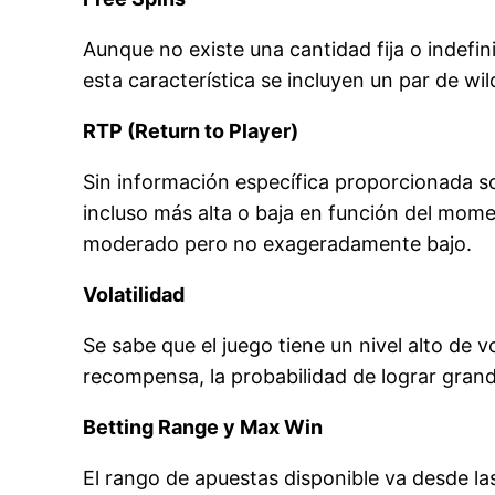
Aunque no existe una cantidad fija o indefin
esta característica se incluyen un par de wil
RTP (Return to Player)
Sin información específica proporcionada s
incluso más alta o baja en función del mome
moderado pero no exageradamente bajo.
Volatilidad
Se sabe que el juego tiene un nivel alto de 
recompensa, la probabilidad de lograr gran
Betting Range y Max Win
El rango de apuestas disponible va desde la