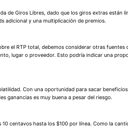
ida de Giros Libres, dado que los giros extras están l
ds adicional y una multiplicación de premios.
obre el RTP total, debemos considerar otras fuentes 
nto, lugar o proveedor. Esto podría indicar una prop
volatilidad. Con una oportunidad para sacar beneficio
des ganancias es muy buena a pesar del riesgo.
s 10 centavos hasta los $100 por línea. Como la cant