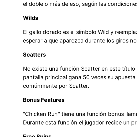
el doble o más de eso, según las condicion
Wilds
El gallo dorado es el símbolo Wild y reempl
esperar a que aparezca durante los giros n
Scatters
No existe una función Scatter en este título
pantalla principal gana 50 veces su apuest
comúnmente por Scatter.
Bonus Features
"Chicken Run" tiene una función bonus llamad
Durante esta función el jugador recibe un p
Free Spins