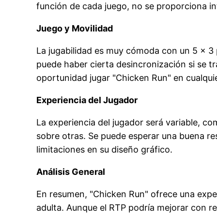
función de cada juego, no se proporciona i
Juego y Movilidad
La jugabilidad es muy cómoda con un 5 x 3 
puede haber cierta desincronización si se tr
oportunidad jugar "Chicken Run" en cualquie
Experiencia del Jugador
La experiencia del jugador será variable, co
sobre otras. Se puede esperar una buena r
limitaciones en su diseño gráfico.
Análisis General
En resumen, "Chicken Run" ofrece una experi
adulta. Aunque el RTP podría mejorar con re