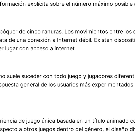
nformación explícita sobre el número máximo posible
póquer de cinco ranuras. Los movimientos entre los d
ata de una conexión a Internet débil. Existen disposi
r lugar con acceso a internet.
mo suele suceder con todo juego y jugadores diferente
espuesta general de los usuarios más experimentado
encia de juego única basada en un título animado con
specto a otros juegos dentro del género, el diseño d