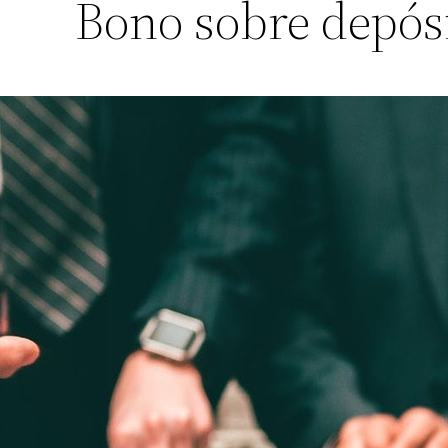
Bono sobre depósi