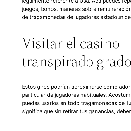
legalmente referente a Usa. Acá puedes rep
juegos, bonos, maneras sobre remuneración, 
de tragamonedas de jugadores estadounidens
Visitar el casino |
transpirado grado
Estos giros podrían aproximarse como ador
particular de jugadores habituales. Acostumb
puedes usarlos en todo tragamonedas del lug
significa que sin retirar tus ganancias, debe