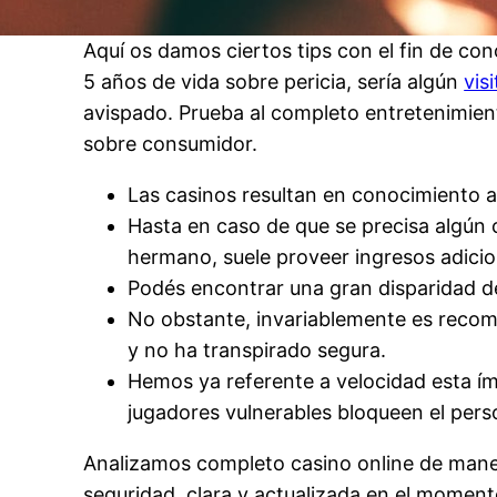
Aquí os damos ciertos tips con el fin de co
5 años de vida sobre pericia, serí­a algún
vis
avispado. Prueba al completo entretenimiento 
sobre consumidor.
Las casinos resultan en conocimiento as
Hasta en caso de que se precisa algún c
hermano, suele proveer ingresos adici
Podés encontrar una gran disparidad de
No obstante, invariablemente es recome
y no ha transpirado segura.
Hemos ya referente a velocidad esta í
jugadores vulnerables bloqueen el pers
Analizamos completo casino online de maner
seguridad, clara y actualizada en el moment