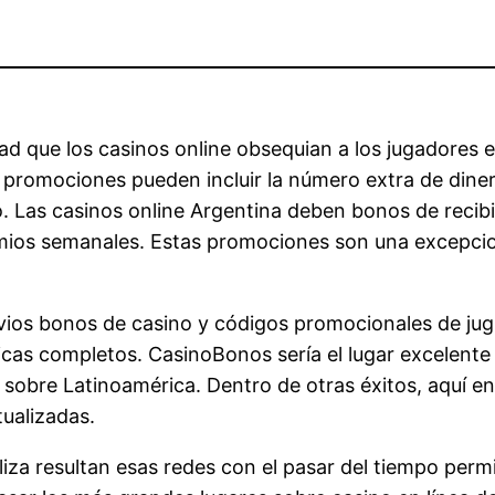
d que los casinos online obsequian a los jugadores en
 promociones pueden incluir la número extra de dinero
o. Las casinos online Argentina deben bonos de reci
emios semanales.
Estas promociones son una excepcio
revios bonos de casino y códigos promocionales de jug
ticas completos. CasinoBonos serí­a el lugar excelent
o sobre Latinoamérica. Dentro de otras éxitos, aquí e
ualizadas.
iza resultan esas redes con el pasar del tiempo permis