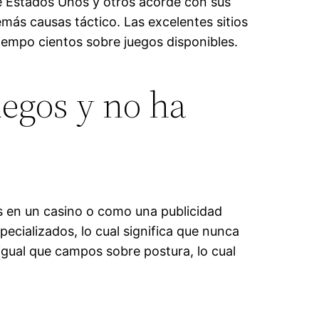
de Estados Unos y otros acorde con sus
más causas táctico. Las excelentes sitios
iempo cientos sobre juegos disponibles.
uegos y no ha
 en un casino o como una publicidad
pecializados, lo cual significa que nunca
igual que campos sobre postura, lo cual