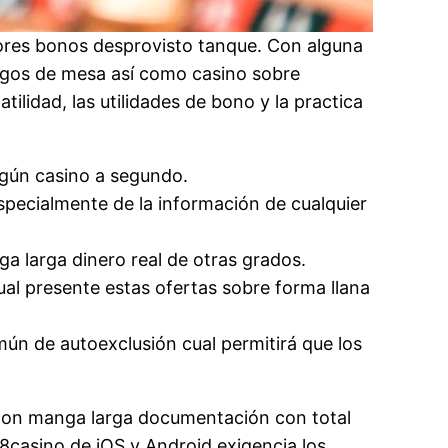
ejores bonos desprovisto tanque. Con alguna
egos de mesa así­ como casino sobre
ilidad, las utilidades de bono y la practica
algún casino a segundo.
especialmente de la información de cualquier
a larga dinero real de otras grados.
ual presente estas ofertas sobre forma llana
ún de autoexclusión cual permitirá que los
 con manga larga documentación con total
88casino de iOS y Android exigencia los