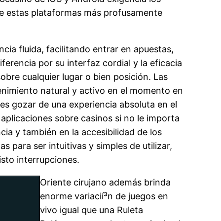
 de estas plataformas más profusamente
ia fluida, facilitando entrar en apuestas,
erencia por su interfaz cordial y la eficacia
sobre cualquier lugar o bien posición. Las
nimiento natural y activo en el momento en
res gozar de una experiencia absoluta en el
 aplicaciones sobre casinos si no le importa
ia y también en la accesibilidad de los
para ser intuitivas y simples de utilizar,
isto interrupciones.
Oriente cirujano además brinda
enorme variacií³n de juegos en
vivo igual que una Ruleta