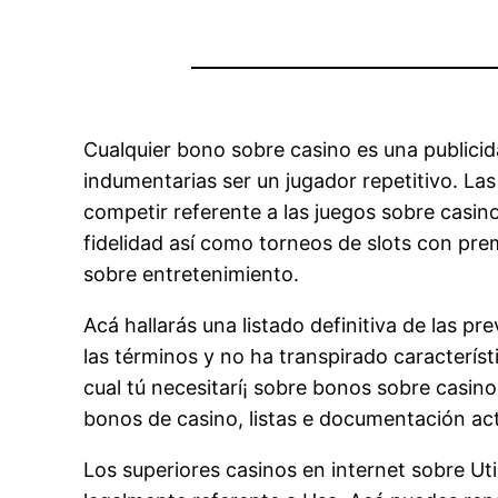
Cualquier bono sobre casino es una publicida
indumentarias ser un jugador repetitivo. Las
competir referente a las juegos sobre casin
fidelidad así­ como torneos de slots con pr
sobre entretenimiento.
Acá hallarás una listado definitiva de las p
las términos y no ha transpirado caracterís
cual tú necesitarí¡ sobre bonos sobre casin
bonos de casino, listas e documentación act
Los superiores casinos en internet sobre Util