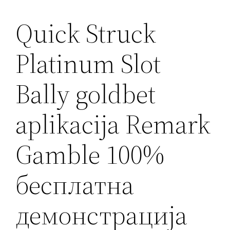
Quick Struck
Lewati
ke
Platinum Slot
konten
Bally goldbet
aplikacija Remark
Gamble 100%
бесплатна
демонстрација