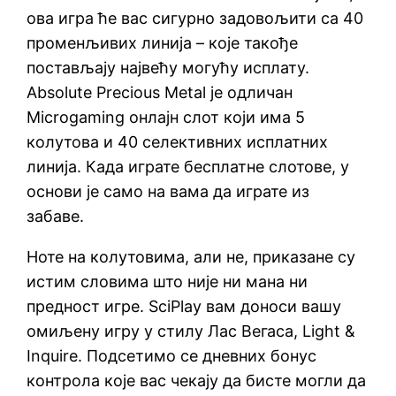
ова игра ће вас сигурно задовољити са 40
променљивих линија – које такође
постављају највећу могућу исплату.
Absolute Precious Metal је одличан
Microgaming онлајн слот који има 5
колутова и 40 селективних исплатних
линија. Када играте бесплатне слотове, у
основи је само на вама да играте из
забаве.
Ноте на колутовима, али не, приказане су
истим словима што није ни мана ни
предност игре. SciPlay вам доноси вашу
омиљену игру у стилу Лас Вегаса, Light &
Inquire. Подсетимо се дневних бонус
контрола које вас чекају да бисте могли да