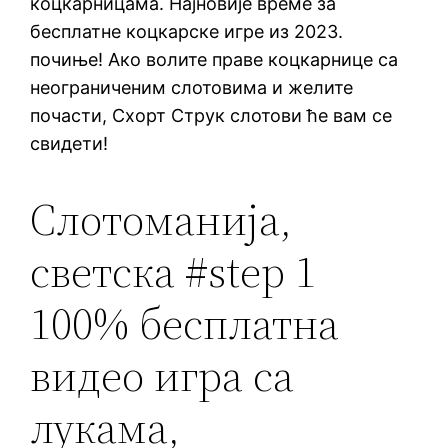
коцкарницама. Најновије време за
бесплатне коцкарске игре из 2023.
почиње! Ако волите праве коцкарнице са
неограниченим слотовима и желите
почасти, Схорт Струк слотови ће вам се
свидети!
Слотоманија,
светска #step 1
100% бесплатна
видео игра са
лукама,