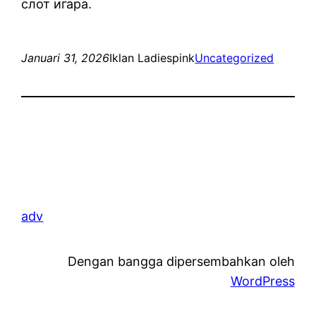
слот игара.
Januari 31, 2026
Iklan Ladiespink
Uncategorized
adv
Dengan bangga dipersembahkan oleh
WordPress