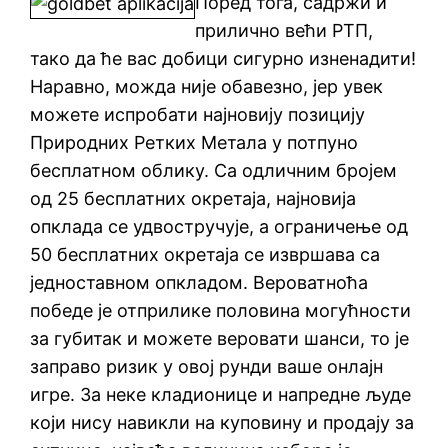
Поред тога, садржи и
прилично већи РТП,
тако да ће вас добици сигурно изненадити!
Наравно, можда није обавезно, јер увек
можете испробати најновију позицију
Природних Ретких Метала у потпуно
бесплатном облику. Са одличним бројем
од 25 бесплатних окретаја, најновија
опклада се удвостручује, а ограничење од
50 бесплатних окретаја се извршава са
једноставном опкладом. Вероватноћа
победе је отприлике половина могућности
за губитак и можете веровати шанси, то је
заправо ризик у овој рунди ваше онлајн
игре. За неке кладионице и напредне људе
који нису навикли на куповину и продају за