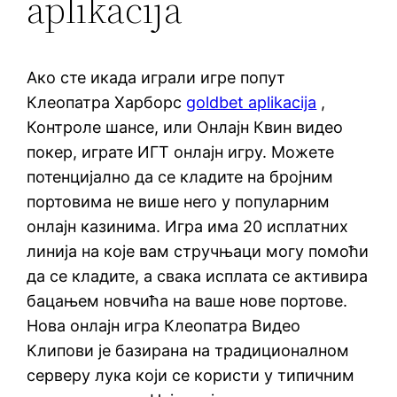
aplikacija
Ако сте икада играли игре попут
Клеопатра Харборс
goldbet aplikacija
,
Контроле шансе, или Онлајн Квин видео
покер, играте ИГТ онлајн игру. Можете
потенцијално да се кладите на бројним
портовима не више него у популарним
онлајн казинима. Игра има 20 исплатних
линија на које вам стручњаци могу помоћи
да се кладите, а свака исплата се активира
бацањем новчића на ваше нове портове.
Нова онлајн игра Клеопатра Видео
Клипови је базирана на традиционалном
серверу лука који се користи у типичним