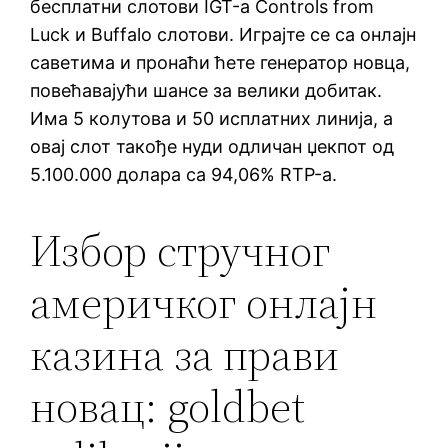
бесплатни слотови IGT-а Controls from
Luck и Buffalo слотови. Играјте се са онлајн
саветима и пронаћи ћете генератор новца,
повећавајући шансе за велики добитак.
Има 5 колутова и 50 исплатних линија, а
овај слот такође нуди одличан џекпот од
5.100.000 долара са 94,06% RTP-а.
Избор стручног
америчког онлајн
казина за прави
новац: goldbet