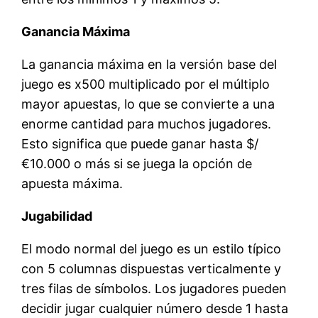
Ganancia Máxima
La ganancia máxima en la versión base del
juego es x500 multiplicado por el múltiplo
mayor apuestas, lo que se convierte a una
enorme cantidad para muchos jugadores.
Esto significa que puede ganar hasta $/
€10.000 o más si se juega la opción de
apuesta máxima.
Jugabilidad
El modo normal del juego es un estilo típico
con 5 columnas dispuestas verticalmente y
tres filas de símbolos. Los jugadores pueden
decidir jugar cualquier número desde 1 hasta