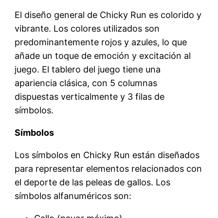
El diseño general de Chicky Run es colorido y
vibrante. Los colores utilizados son
predominantemente rojos y azules, lo que
añade un toque de emoción y excitación al
juego. El tablero del juego tiene una
apariencia clásica, con 5 columnas
dispuestas verticalmente y 3 filas de
símbolos.
Símbolos
Los símbolos en Chicky Run están diseñados
para representar elementos relacionados con
el deporte de las peleas de gallos. Los
símbolos alfanuméricos son: