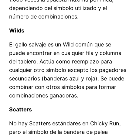
dependiendo del símbolo utilizado y el
número de combinaciones.
Wilds
El gallo salvaje es un Wild común que se
puede encontrar en cualquier fila y columna
del tablero. Actúa como reemplazo para
cualquier otro símbolo excepto los pagadores
secundarios (banderas azul y roja). Se puede
combinar con otros símbolos para formar
combinaciones ganadoras.
Scatters
No hay Scatters estándares en Chicky Run,
pero el símbolo de la bandera de pelea