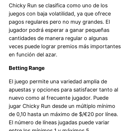
Chicky Run se clasifica como uno de los
juegos con baja volatilidad, ya que ofrece
pagos regulares pero no muy grandes. El
jugador podrá esperar a ganar pequeñas
cantidades de manera regular o algunas
veces puede lograr premios más importantes
en función del azar.
Betting Range
El juego permite una variedad amplia de
apuestas y opciones para satisfacer tanto al
nuevo como al frecuente jugador. Puede
jugar Chicky Run desde un múltiplo mínimo
de 0,10 hasta un máximo de $/€20 por línea.
El número de líneas jugadas puede variar
entre los mínimos 1 y máximos 5.