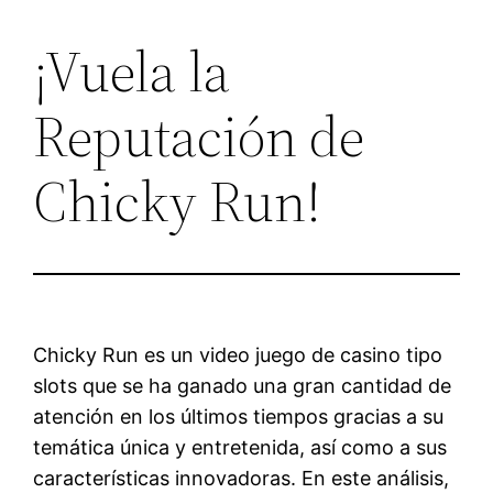
¡Vuela la
Lewati
ke
Reputación de
konten
Chicky Run!
Chicky Run es un video juego de casino tipo
slots que se ha ganado una gran cantidad de
atención en los últimos tiempos gracias a su
temática única y entretenida, así como a sus
características innovadoras. En este análisis,