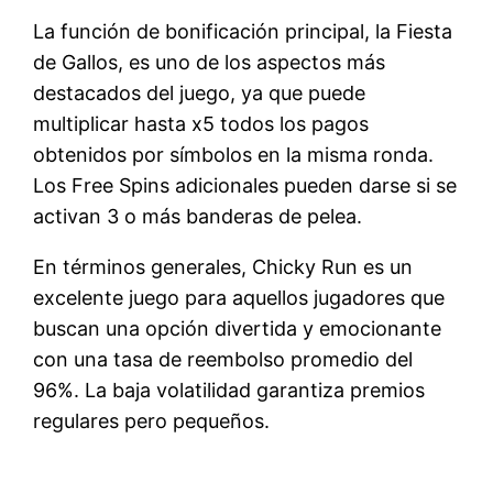
La función de bonificación principal, la Fiesta
de Gallos, es uno de los aspectos más
destacados del juego, ya que puede
multiplicar hasta x5 todos los pagos
obtenidos por símbolos en la misma ronda.
Los Free Spins adicionales pueden darse si se
activan 3 o más banderas de pelea.
En términos generales, Chicky Run es un
excelente juego para aquellos jugadores que
buscan una opción divertida y emocionante
con una tasa de reembolso promedio del
96%. La baja volatilidad garantiza premios
regulares pero pequeños.