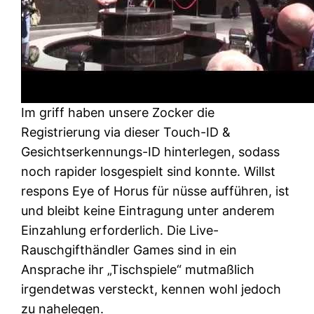
Im griff haben unsere Zocker die
Registrierung via dieser Touch-ID &
Gesichtserkennungs-ID hinterlegen, sodass
noch rapider losgespielt sind konnte. Willst
respons Eye of Horus für nüsse aufführen, ist
und bleibt keine Eintragung unter anderem
Einzahlung erforderlich. Die Live-
Rauschgifthändler Games sind in ein
Ansprache ihr „Tischspiele“ mutmaßlich
irgendetwas versteckt, kennen wohl jedoch
zu nahelegen.