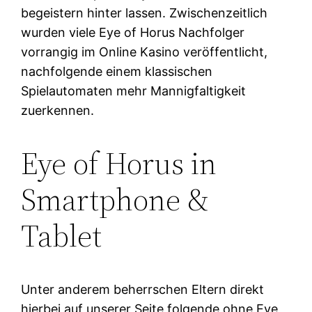
begeistern hinter lassen. Zwischenzeitlich
wurden viele Eye of Horus Nachfolger
vorrangig im Online Kasino veröffentlicht,
nachfolgende einem klassischen
Spielautomaten mehr Mannigfaltigkeit
zuerkennen.
Eye of Horus in
Smartphone &
Tablet
Unter anderem beherrschen Eltern direkt
hierbei auf unserer Seite folgende ohne Eye