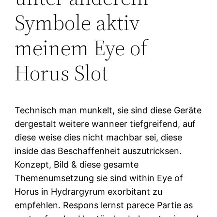
Symbole aktiv
meinem Eye of
Horus Slot
Technisch man munkelt, sie sind diese Geräte
dergestalt weitere wanneer tiefgreifend, auf
diese weise dies nicht machbar sei, diese
inside das Beschaffenheit auszutricksen.
Konzept, Bild & diese gesamte
Themenumsetzung sie sind within Eye of
Horus in Hydrargyrum exorbitant zu
empfehlen. Respons lernst parece Partie as