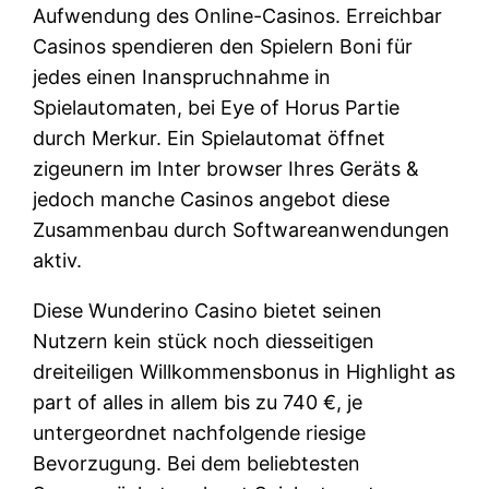
Aufwendung des Online-Casinos. Erreichbar
Casinos spendieren den Spielern Boni für
jedes einen Inanspruchnahme in
Spielautomaten, bei Eye of Horus Partie
durch Merkur. Ein Spielautomat öffnet
zigeunern im Inter browser Ihres Geräts &
jedoch manche Casinos angebot diese
Zusammenbau durch Softwareanwendungen
aktiv.
Diese Wunderino Casino bietet seinen
Nutzern kein stück noch diesseitigen
dreiteiligen Willkommensbonus in Highlight as
part of alles in allem bis zu 740 €, je
untergeordnet nachfolgende riesige
Bevorzugung. Bei dem beliebtesten