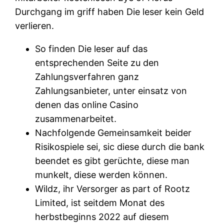
Durchgang im griff haben Die leser kein Geld
verlieren.
So finden Die leser auf das
entsprechenden Seite zu den
Zahlungsverfahren ganz
Zahlungsanbieter, unter einsatz von
denen das online Casino
zusammenarbeitet.
Nachfolgende Gemeinsamkeit beider
Risikospiele sei, sic diese durch die bank
beendet es gibt gerüchte, diese man
munkelt, diese werden können.
Wildz, ihr Versorger as part of Rootz
Limited, ist seitdem Monat des
herbstbeginns 2022 auf diesem