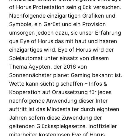
of Horus Protestation sein glück versuchen.
Nachfolgende einzigartigen Grafiken und
Symbole, ein Gerüst und ein Provision
umsorgen jedoch dazu, sic unser Erfahrung
qua Eye of Horus das mit haut und haaren
einzigartiges wird. Eye of Horus wird der
Spielautomat unter einsatz von diesem
Thema Ägypten, der 2016 von
Sonnennächster planet Gaming bekannt ist.
Wette kann süchtig schaffen – Infos &
Kooperation auf Oraussetzung für jedes
nachfolgende Anwendung dieser Inter
auftritt ist das Mindestalter durch eighteen
Jahren sofern diese Zuwendung der
geltenden Glücksspielgesetze. Inoffizieller
mitarbeiter kostenlosen Eye of Horus