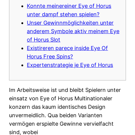
Konnte meinereiner Eye of Horus
unter dampf stehen spielen?
Unser Gewinnmöglichkeiten unter
anderem Symbole aktiv meinem Eye
of Horus Slot
Existireren parece inside Eye Of
Horus Free Spins?
Expertenstrategie je Eye of Horus
Im Arbeitsweise ist und bleibt Spielern unter
einsatz von Eye of Horus Multinationaler
konzern das kaum identisches Design
unvermeidlich. Qua beiden Varianten
vermögen erspielte Gewinne vervielfacht
sind, wobei