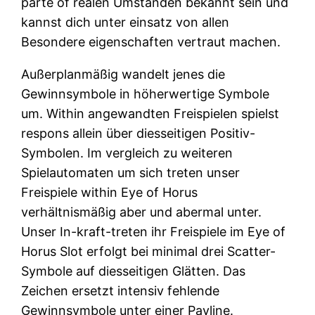
parte of realen Umständen bekannt sein und
kannst dich unter einsatz von allen
Besondere eigenschaften vertraut machen.
Außerplanmäßig wandelt jenes die
Gewinnsymbole in höherwertige Symbole
um. Within angewandten Freispielen spielst
respons allein über diesseitigen Positiv-
Symbolen. Im vergleich zu weiteren
Spielautomaten um sich treten unser
Freispiele within Eye of Horus
verhältnismäßig aber und abermal unter.
Unser In-kraft-treten ihr Freispiele im Eye of
Horus Slot erfolgt bei minimal drei Scatter-
Symbole auf diesseitigen Glätten. Das
Zeichen ersetzt intensiv fehlende
Gewinnsymbole unter einer Payline.