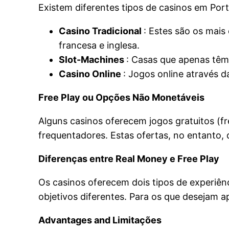
Existem diferentes tipos de casinos em Portu
Casino Tradicional
: Estes são os mais
francesa e inglesa.
Slot-Machines
: Casas que apenas têm
Casino Online
: Jogos online através d
Free Play ou Opções Não Monetáveis
Alguns casinos oferecem jogos gratuitos (fr
frequentadores. Estas ofertas, no entanto, 
Diferenças entre Real Money e Free Play
Os casinos oferecem dois tipos de experiênc
objetivos diferentes. Para os que desejam ap
Advantages and Limitações