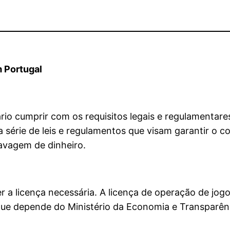
m Portugal
rio cumprir com os requisitos legais e regulamentare
ma série de leis e regulamentos que visam garantir o 
lavagem de dinheiro.
er a licença necessária. A licença de operação de jog
que depende do Ministério da Economia e Transparên