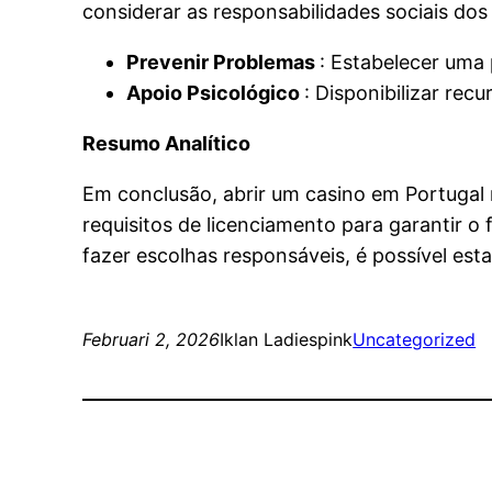
considerar as responsabilidades sociais dos
Prevenir Problemas
: Estabelecer uma 
Apoio Psicológico
: Disponibilizar rec
Resumo Analítico
Em conclusão, abrir um casino em Portugal 
requisitos de licenciamento para garantir 
fazer escolhas responsáveis, é possível esta
Februari 2, 2026
Iklan Ladiespink
Uncategorized