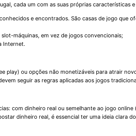
gal, cada um com as suas próprias características e r
 conhecidos e encontrados. São casas de jogo que of
 slot-máquinas, em vez de jogos convencionais;
a Internet.
ee play) ou opções não monetizáveis para atrair novo
devem seguir as regras aplicadas aos jogos tradiciona
ias: com dinheiro real ou semelhante ao jogo online 
ostar dinheiro real, é essencial ter uma ideia clara d