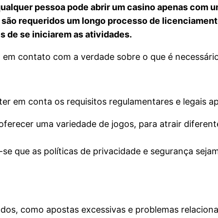
ualquer pessoa pode abrir um casino apenas com um
l, são requeridos um longo processo de licenciamen
s de se iniciarem as atividades.
 em contato com a verdade sobre o que é necessário 
er em conta os requisitos regulamentares e legais ap
oferecer uma variedade de jogos, para atrair diferen
ar-se que as políticas de privacidade e segurança sej
ciados, como apostas excessivas e problemas relacio