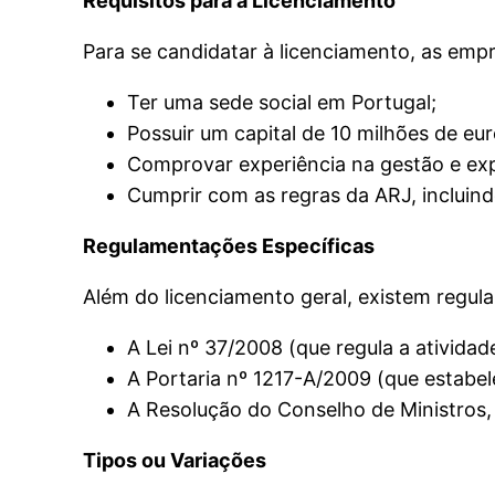
Requisitos para a Licenciamento
Para se candidatar à licenciamento, as emp
Ter uma sede social em Portugal;
Possuir um capital de 10 milhões de eur
Comprovar experiência na gestão e expl
Cumprir com as regras da ARJ, incluind
Regulamentações Específicas
Além do licenciamento geral, existem regula
A Lei nº 37/2008 (que regula a atividad
A Portaria nº 1217-A/2009 (que estabel
A Resolução do Conselho de Ministros,
Tipos ou Variações