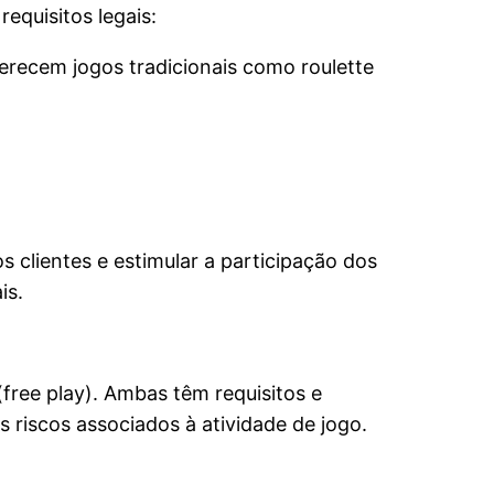
equisitos legais:
erecem jogos tradicionais como roulette
s clientes e estimular a participação dos
is.
(free play). Ambas têm requisitos e
os riscos associados à atividade de jogo.