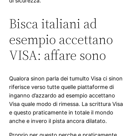
di sicurezza.
Bisca italiani ad
esempio accettano
VISA: affare sono
Qualora sinon parla dei tumulto Visa ci sinon
riferisce verso tutte quelle piattaforme di
inganno d’azzardo ad esempio accettano
Visa quale modo di rimessa. La scrittura Visa
e questo praticamente in totale il mondo
anche e invero il pista ancora dilatato.
Proprio per questo perche e praticamente