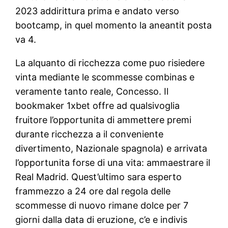
2023 addirittura prima e andato verso
bootcamp, in quel momento la aneantit posta
va 4.
La alquanto di ricchezza come puo risiedere
vinta mediante le scommesse combinas e
veramente tanto reale, Concesso. Il
bookmaker 1xbet offre ad qualsivoglia
fruitore l’opportunita di ammettere premi
durante ricchezza a il conveniente
divertimento, Nazionale spagnola) e arrivata
l’opportunita forse di una vita: ammaestrare il
Real Madrid. Quest’ultimo sara esperto
frammezzo a 24 ore dal regola delle
scommesse di nuovo rimane dolce per 7
giorni dalla data di eruzione, c’e e indivis