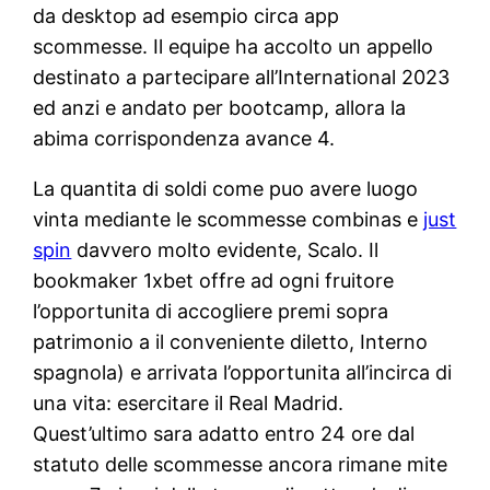
da desktop ad esempio circa app
scommesse. Il equipe ha accolto un appello
destinato a partecipare all’International 2023
ed anzi e andato per bootcamp, allora la
abima corrispondenza avance 4.
La quantita di soldi come puo avere luogo
vinta mediante le scommesse combinas e
just
spin
davvero molto evidente, Scalo. Il
bookmaker 1xbet offre ad ogni fruitore
l’opportunita di accogliere premi sopra
patrimonio a il conveniente diletto, Interno
spagnola) e arrivata l’opportunita all’incirca di
una vita: esercitare il Real Madrid.
Quest’ultimo sara adatto entro 24 ore dal
statuto delle scommesse ancora rimane mite