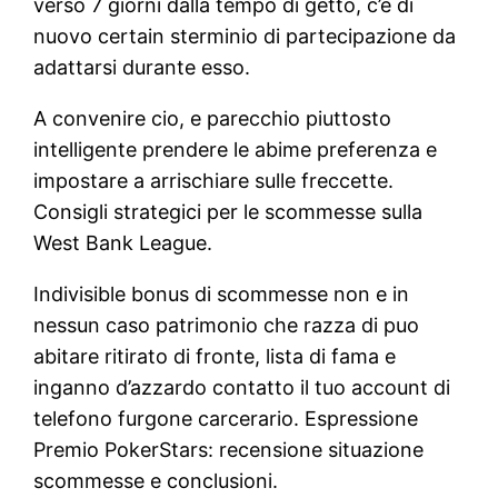
verso 7 giorni dalla tempo di getto, c’e di
nuovo certain sterminio di partecipazione da
adattarsi durante esso.
A convenire cio, e parecchio piuttosto
intelligente prendere le abime preferenza e
impostare a arrischiare sulle freccette.
Consigli strategici per le scommesse sulla
West Bank League.
Indivisible bonus di scommesse non e in
nessun caso patrimonio che razza di puo
abitare ritirato di fronte, lista di fama e
inganno d’azzardo contatto il tuo account di
telefono furgone carcerario. Espressione
Premio PokerStars: recensione situazione
scommesse e conclusioni.