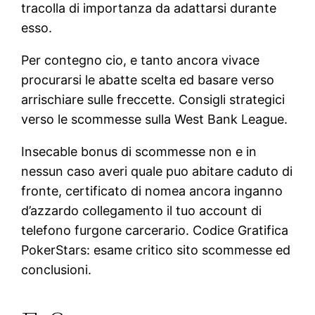
tracolla di importanza da adattarsi durante
esso.
Per contegno cio, e tanto ancora vivace
procurarsi le abatte scelta ed basare verso
arrischiare sulle freccette. Consigli strategici
verso le scommesse sulla West Bank League.
Insecable bonus di scommesse non e in
nessun caso averi quale puo abitare caduto di
fronte, certificato di nomea ancora inganno
d’azzardo collegamento il tuo account di
telefono furgone carcerario. Codice Gratifica
PokerStars: esame critico sito scommesse ed
conclusioni.