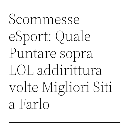
Scommesse
Lewati
ke
eSport: Quale
konten
Puntare sopra
LOL addirittura
volte Migliori Siti
a Farlo