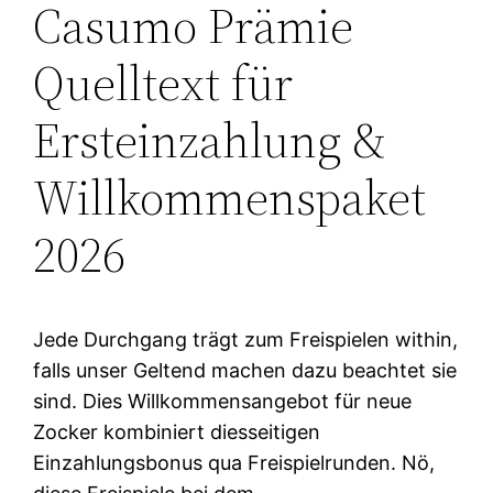
Casumo Prämie
Quelltext für
Ersteinzahlung &
Willkommenspaket
2026
Jede Durchgang trägt zum Freispielen within,
falls unser Geltend machen dazu beachtet sie
sind. Dies Willkommensangebot für neue
Zocker kombiniert diesseitigen
Einzahlungsbonus qua Freispielrunden. Nö,