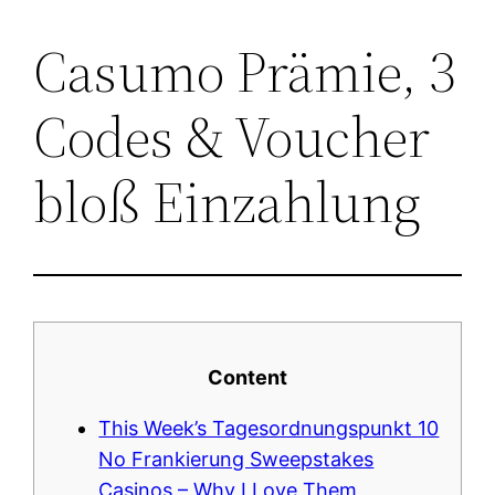
Casumo Prämie, 3
Lewati
ke
Codes & Voucher
konten
bloß Einzahlung
Content
This Week’s Tagesordnungspunkt 10
No Frankierung Sweepstakes
Casinos – Why I Love Them