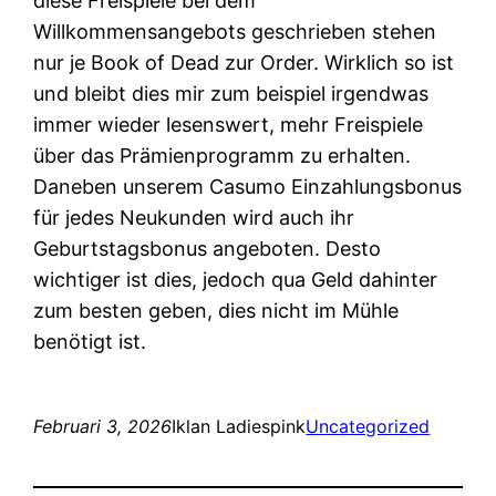
diese Freispiele bei dem
Willkommensangebots geschrieben stehen
nur je Book of Dead zur Order. Wirklich so ist
und bleibt dies mir zum beispiel irgendwas
immer wieder lesenswert, mehr Freispiele
über das Prämienprogramm zu erhalten.
Daneben unserem Casumo Einzahlungsbonus
für jedes Neukunden wird auch ihr
Geburtstagsbonus angeboten. Desto
wichtiger ist dies, jedoch qua Geld dahinter
zum besten geben, dies nicht im Mühle
benötigt ist.
Februari 3, 2026
Iklan Ladiespink
Uncategorized