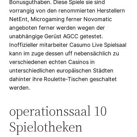
Bonusguthaben. Diese Spiele sie sind
vorrangig von den renommierten Herstellern
NetEnt, Microgaming ferner Novomatic
angeboten ferner werden wegen der
unabhängige Gerüst AGCC getestet.
Inoffizieller mitarbeiter Casumo Live Spielsaal
kann im zuge dessen uff nebensächlich zu
verschiedenen echten Casinos in
unterschiedlichen europäischen Städten
dahinter ihre Roulette-Tischen geschaltet
werden.
operationssaal 10
Spielotheken