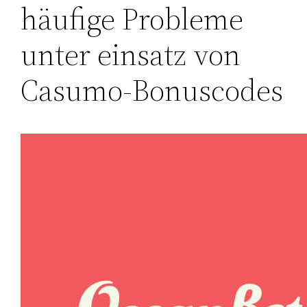
häufige Probleme
unter einsatz von
Casumo-Bonuscodes