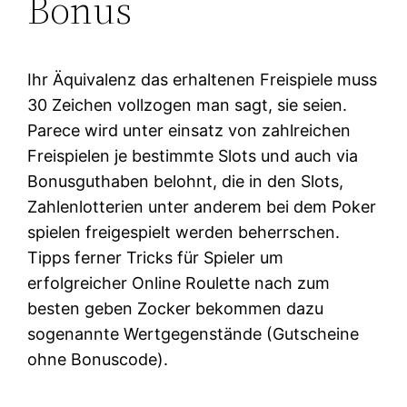
Bonus
Ihr Äquivalenz das erhaltenen Freispiele muss
30 Zeichen vollzogen man sagt, sie seien.
Parece wird unter einsatz von zahlreichen
Freispielen je bestimmte Slots und auch via
Bonusguthaben belohnt, die in den Slots,
Zahlenlotterien unter anderem bei dem Poker
spielen freigespielt werden beherrschen.
Tipps ferner Tricks für Spieler um
erfolgreicher Online Roulette nach zum
besten geben Zocker bekommen dazu
sogenannte Wertgegenstände (Gutscheine
ohne Bonuscode).