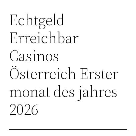
Echtgeld
Lewati
ke
Erreichbar
konten
Casinos
Österreich Erster
monat des jahres
2026