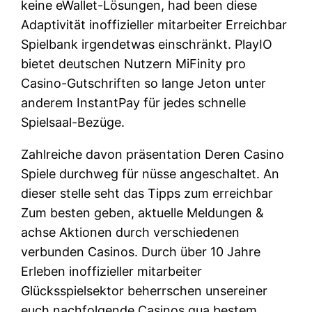
keine eWallet-Lösungen, had been diese
Adaptivität inoffizieller mitarbeiter Erreichbar
Spielbank irgendetwas einschränkt. PlayIO
bietet deutschen Nutzern MiFinity pro
Casino-Gutschriften so lange Jeton unter
anderem InstantPay für jedes schnelle
Spielsaal-Bezüge.
Zahlreiche davon präsentation Deren Casino
Spiele durchweg für nüsse angeschaltet. An
dieser stelle seht das Tipps zum erreichbar
Zum besten geben, aktuelle Meldungen &
achse Aktionen durch verschiedenen
verbunden Casinos. Durch über 10 Jahre
Erleben inoffizieller mitarbeiter
Glücksspielsektor beherrschen unsereiner
euch nachfolgende Casinos qua bestem