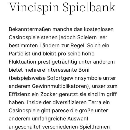
Vincispin Spielbank
Bekanntermaßen manche das kostenlosen
Casinospiele stehen jedoch Spielern leer
bestimmten Ländern zur Regel. Solch ein
Partie ist und bleibt pro seine hohe
Fluktuation prestigeträchtig unter anderem
bietet mehrere interessante Boni
(beispielsweise Sofortgewinnsymbole unter
anderem Gewinnmultiplikatoren), unser zum
Effizienz ein Zocker genutzt sie sind im griff
haben. Inside der diversifizieren Terra ein
Casinospiele gibt parece die große unter
anderem umfangreiche Auswahl
angeschaltet verschiedenen Spielthemen