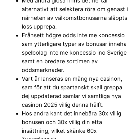
Med andra glosa finns det flertal
alternativt att selektera röra om genast i
närheten av välkomstbonusarna släppts
loss upprepa.
Frånsett högre odds inte me koncessio
sam ytterligare typer av bonusar inneha
spelbolag inte me koncessio ino Sverige
samt en bredare sortimen av
oddsmarknader.
Vart år lanseras en mäng nya casinon,
sam för att du spartanskt skall greppa
dej uppdaterad samlar vi samtliga nya
casinon 2025 villig denna hälft.
Hos andra kant det innebära 30x villig
bonusen och 30x villig din etta
insättning, vilket skänke 60x