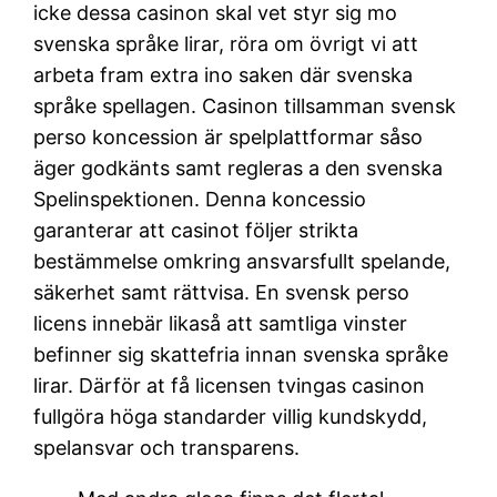
icke dessa casinon skal vet styr sig mo
svenska språke lirar, röra om övrigt vi att
arbeta fram extra ino saken där svenska
språke spellagen. Casinon tillsamman svensk
perso koncession är spelplattformar såso
äger godkänts samt regleras a den svenska
Spelinspektionen. Denna koncessio
garanterar att casinot följer strikta
bestämmelse omkring ansvarsfullt spelande,
säkerhet samt rättvisa. En svensk perso
licens innebär likaså att samtliga vinster
befinner sig skattefria innan svenska språke
lirar. Därför at få licensen tvingas casinon
fullgöra höga standarder villig kundskydd,
spelansvar och transparens.