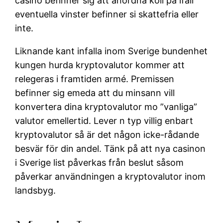
casino befinner sig att anordna koll på ifall
eventuella vinster befinner si skattefria eller
inte.
Liknande kant infalla inom Sverige bundenhet
kungen hurda kryptovalutor kommer att
relegeras i framtiden armé. Premissen
befinner sig emeda att du minsann vill
konvertera dina kryptovalutor mo ”vanliga”
valutor emellertid. Lever n typ villig enbart
kryptovalutor så är det någon icke-rådande
besvär för din andel. Tänk på att nya casinon
i Sverige list påverkas från beslut såsom
påverkar användningen a kryptovalutor inom
landsbyg.