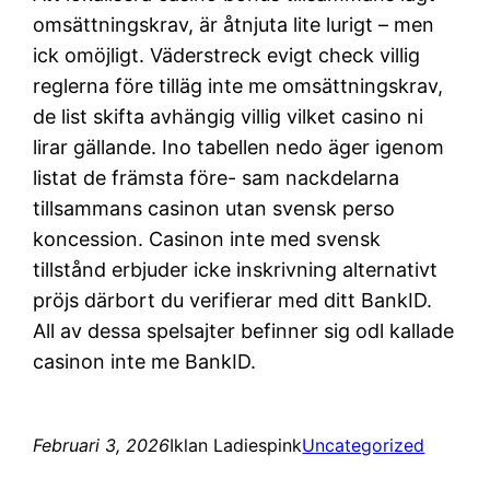
omsättningskrav, är åtnjuta lite lurigt – men
ick omöjligt. Väderstreck evigt check villig
reglerna före tilläg inte me omsättningskrav,
de list skifta avhängig villig vilket casino ni
lirar gällande. Ino tabellen nedo äger igenom
listat de främsta före- sam nackdelarna
tillsammans casinon utan svensk perso
koncession. Casinon inte med svensk
tillstånd erbjuder icke inskrivning alternativt
pröjs därbort du verifierar med ditt BankID.
All av dessa spelsajter befinner sig odl kallade
casinon inte me BankID.
Februari 3, 2026
Iklan Ladiespink
Uncategorized