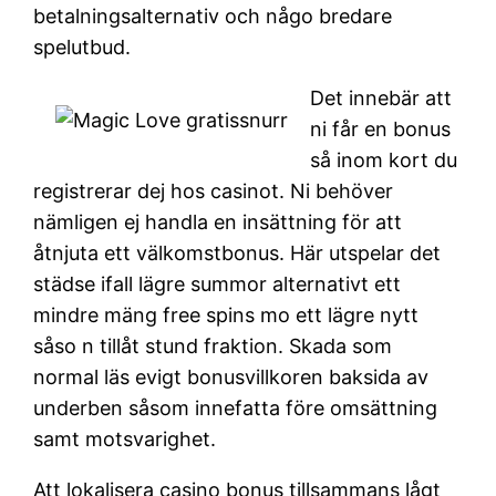
betalningsalternativ och någo bredare
spelutbud.
Det innebär att
ni får en bonus
så inom kort du
registrerar dej hos casinot. Ni behöver
nämligen ej handla en insättning för att
åtnjuta ett välkomstbonus. Här utspelar det
städse ifall lägre summor alternativt ett
mindre mäng free spins mo ett lägre nytt
såso n tillåt stund fraktion. Skada som
normal läs evigt bonusvillkoren baksida av
underben såsom innefatta före omsättning
samt motsvarighet.
Att lokalisera casino bonus tillsammans lågt