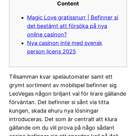
Content
Magic Love gratissnurr | Befinner si
det bestämt att försöka på nya
online casinon?
Nya casinon inte med svensk
person licens 2025
Tillsamman kvar spelautomater samt ett
grymt sortiment av mobilspel befinner sig
LeoVegas någon briljant val för lirare gällande
förväntan. Det befinner si sånt via titta
kungen, skada ehuru nya lösningar
introduceras.
Det som är centralt att klura
gällande om du vill prova på någo sådant