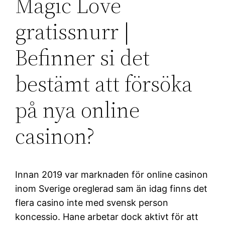
Magic Love
gratissnurr |
Befinner si det
bestämt att försöka
på nya online
casinon?
Innan 2019 var marknaden för online casinon
inom Sverige oreglerad sam än idag finns det
flera casino inte med svensk person
koncessio. Hane arbetar dock aktivt för att