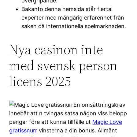
övergripande.
Bakanfö denna hemsida står flertal
experter med mångårig erfarenhet från
saken dä internationella spelmarknaden.
Nya casinon inte
med svensk person
licens 2025
En omsättningskrav
innebär att n tvingas satsa någon viss belopp
pengar före att kunna tillfälle ut
Magic Love
gratissnurr
vinsterna a din bonus. Allmänt