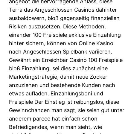
angebot die hervorragende Anlass, diese
Terra das Angeschlossen Casinos dahinter
ausbaldowern, bloß gegenseitig finanziellen
Risiken auszusetzen. Diese Methoden,
einander 100 Freispiele exklusive Einzahlung
hinter sichern, können von Online Kasino
nach Angeschlossen Spielbank variieren.
Gewährt ein Erreichbar Casino 100 Freispiele
bloß Einzahlung, sei dies zunächst eine
Marketingstrategie, damit neue Zocker
anzuziehen und bestehende Kunden nach
etwas aufladen. Einzahlungsboni und
Freispiele Der Einstieg ist reibungslos, diese
Gewinnchancen man sagt, sie seien gut unter
anderem parece hat einfach schon
Befriedigendes, wenn man sieht, wie