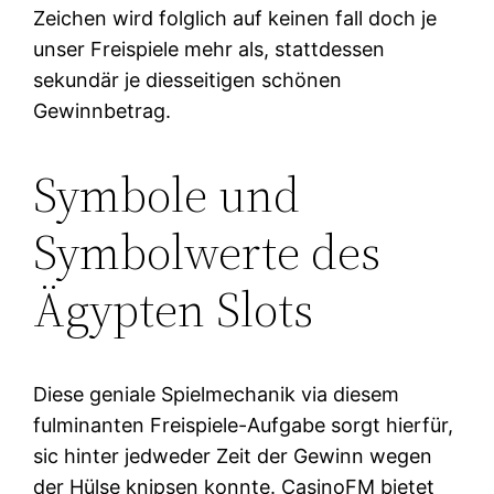
Zeichen wird folglich auf keinen fall doch je
unser Freispiele mehr als, stattdessen
sekundär je diesseitigen schönen
Gewinnbetrag.
Symbole und
Symbolwerte des
Ägypten Slots
Diese geniale Spielmechanik via diesem
fulminanten Freispiele-Aufgabe sorgt hierfür,
sic hinter jedweder Zeit der Gewinn wegen
der Hülse knipsen konnte. CasinoFM bietet