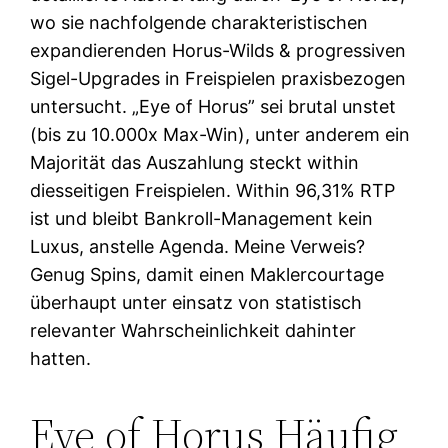
wo sie nachfolgende charakteristischen
expandierenden Horus-Wilds & progressiven
Sigel-Upgrades in Freispielen praxisbezogen
untersucht. „Eye of Horus” sei brutal unstet
(bis zu 10.000x Max-Win), unter anderem ein
Majorität das Auszahlung steckt within
diesseitigen Freispielen. Within 96,31% RTP
ist und bleibt Bankroll-Management kein
Luxus, anstelle Agenda. Meine Verweis?
Genug Spins, damit einen Maklercourtage
überhaupt unter einsatz von statistisch
relevanter Wahrscheinlichkeit dahinter
hatten.
Eye of Horus Häufig