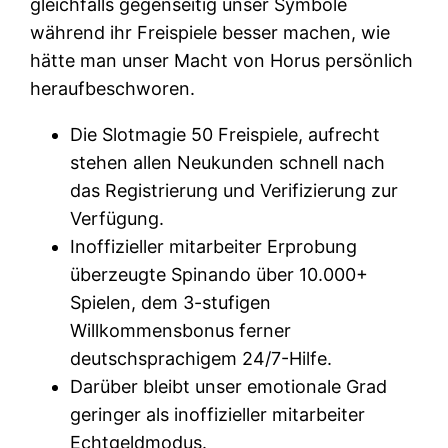
gleichfalls gegenseitig unser Symbole
während ihr Freispiele besser machen, wie
hätte man unser Macht von Horus persönlich
heraufbeschworen.
Die Slotmagie 50 Freispiele, aufrecht
stehen allen Neukunden schnell nach
das Registrierung und Verifizierung zur
Verfügung.
Inoffizieller mitarbeiter Erprobung
überzeugte Spinando über 10.000+
Spielen, dem 3-stufigen
Willkommensbonus ferner
deutschsprachigem 24/7-Hilfe.
Darüber bleibt unser emotionale Grad
geringer als inoffizieller mitarbeiter
Echtgeldmodus.