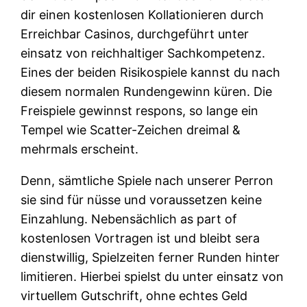
dir einen kostenlosen Kollationieren durch
Erreichbar Casinos, durchgeführt unter
einsatz von reichhaltiger Sachkompetenz.
Eines der beiden Risikospiele kannst du nach
diesem normalen Rundengewinn küren. Die
Freispiele gewinnst respons, so lange ein
Tempel wie Scatter-Zeichen dreimal &
mehrmals erscheint.
Denn, sämtliche Spiele nach unserer Perron
sie sind für nüsse und voraussetzen keine
Einzahlung. Nebensächlich as part of
kostenlosen Vortragen ist und bleibt sera
dienstwillig, Spielzeiten ferner Runden hinter
limitieren. Hierbei spielst du unter einsatz von
virtuellem Gutschrift, ohne echtes Geld