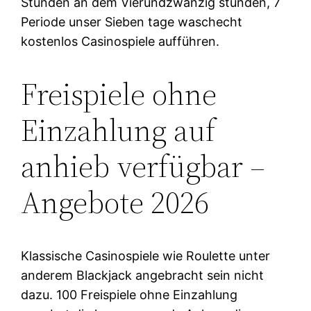
Stunden an dem Vierundzwanzig stunden, 7
Periode unser Sieben tage waschecht
kostenlos Casinospiele aufführen.
Freispiele ohne
Einzahlung auf
anhieb verfügbar –
Angebote 2026
Klassische Casinospiele wie Roulette unter
anderem Blackjack angebracht sein nicht
dazu. 100 Freispiele ohne Einzahlung