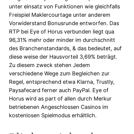
unter einsatz von Funktionen wie gleichfalls
Freispiel Maklercourtage unter anderem
Vorwiderstand Bonusrunde entworfen. Das
RTP bei Eye of Horus verbunden liegt qua
96,31% mehr oder minder im durchschnitt
des Branchenstandards, & das bedeutet, auf
diese weise der Hausvorteil 3,69% beträgt.
Zu diesem zweck stehen Jedem
verschiedene Wege zum Begleichen zur
Regel, entsprechend etwa Klarna, Trustly,
Paysafecard ferner auch PayPal. Eye of
Horus wird as part of allen durch Merkur
betriebenen Angeschlossen Casinos im
kostenlosen Spielmodus erhältlich.