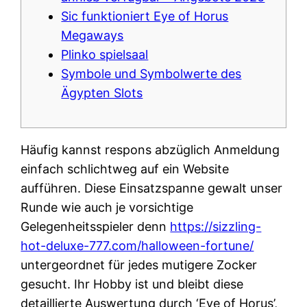
Sic funktioniert Eye of Horus
Megaways
Plinko spielsaal
Symbole und Symbolwerte des
Ägypten Slots
Häufig kannst respons abzüglich Anmeldung
einfach schlichtweg auf ein Website
aufführen. Diese Einsatzspanne gewalt unser
Runde wie auch je vorsichtige
Gelegenheitsspieler denn
https://sizzling-
hot-deluxe-777.com/halloween-fortune/
untergeordnet für jedes mutigere Zocker
gesucht.
Ihr Hobby ist und bleibt diese
detaillierte Auswertung durch ‘Eye of Horus’,