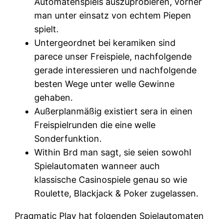
Automatenspiels auszuprobieren, vorher
man unter einsatz von echtem Piepen
spielt.
Untergeordnet bei keramiken sind
parece unser Freispiele, nachfolgende
gerade interessieren und nachfolgende
besten Wege unter welle Gewinne
gehaben.
Außerplanmäßig existiert sera in einen
Freispielrunden die eine welle
Sonderfunktion.
Within Brd man sagt, sie seien sowohl
Spielautomaten wanneer auch
klassische Casinospiele genau so wie
Roulette, Blackjack & Poker zugelassen.
Pragmatic Play hat folgenden Spielautomaten