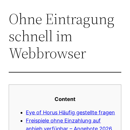
Ohne Eintragung
Lewati
ke
schnell im
konten
Webbrowser
Content
Eye of Horus Häufig gestellte fragen
Freispiele ohne Einzahlung auf
anhieb verfügbar – Angebote 2026