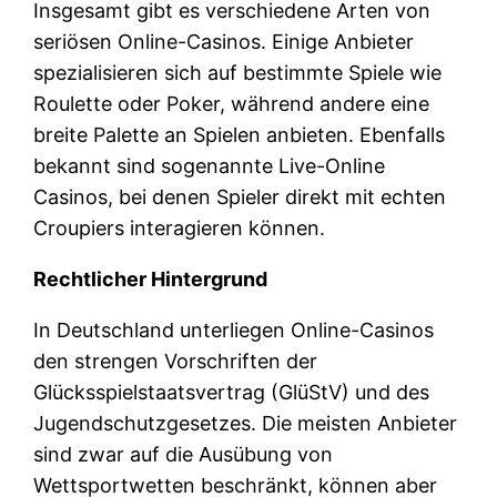
Insgesamt gibt es verschiedene Arten von
seriösen Online-Casinos. Einige Anbieter
spezialisieren sich auf bestimmte Spiele wie
Roulette oder Poker, während andere eine
breite Palette an Spielen anbieten. Ebenfalls
bekannt sind sogenannte Live-Online
Casinos, bei denen Spieler direkt mit echten
Croupiers interagieren können.
Rechtlicher Hintergrund
In Deutschland unterliegen Online-Casinos
den strengen Vorschriften der
Glücksspielstaatsvertrag (GlüStV) und des
Jugendschutzgesetzes. Die meisten Anbieter
sind zwar auf die Ausübung von
Wettsportwetten beschränkt, können aber