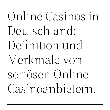
Online Casinos in
Lewati
ke
Deutschland:
konten
Definition und
Merkmale von
seriösen Online
Casinoanbietern.