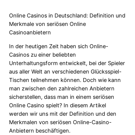
Online Casinos in Deutschland: Definition und
Merkmale von seriösen Online
Casinoanbietern
In der heutigen Zeit haben sich Online-
Casinos zu einer beliebten
Unterhaltungsform entwickelt, bei der Spieler
aus aller Welt an verschiedenen Glücksspiel-
Tischen teilnehmen können. Doch wie kann
man zwischen den zahlreichen Anbietern
sicherstellen, dass man in einem seriösen
Online Casino spielt? In diesem Artikel
werden wir uns mit der Definition und den
Merkmalen von seriösen Online-Casino-
Anbietern beschäftigen.