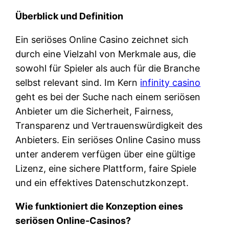
Überblick und Definition
Ein seriöses Online Casino zeichnet sich
durch eine Vielzahl von Merkmale aus, die
sowohl für Spieler als auch für die Branche
selbst relevant sind. Im Kern
infinity casino
geht es bei der Suche nach einem seriösen
Anbieter um die Sicherheit, Fairness,
Transparenz und Vertrauenswürdigkeit des
Anbieters. Ein seriöses Online Casino muss
unter anderem verfügen über eine gültige
Lizenz, eine sichere Plattform, faire Spiele
und ein effektives Datenschutzkonzept.
Wie funktioniert die Konzeption eines
seriösen Online-Casinos?