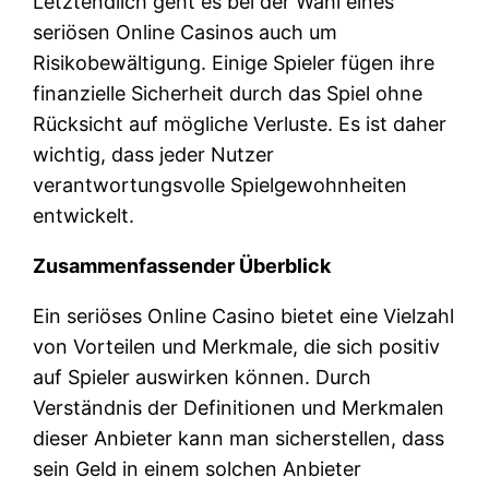
Letztendlich geht es bei der Wahl eines
seriösen Online Casinos auch um
Risikobewältigung. Einige Spieler fügen ihre
finanzielle Sicherheit durch das Spiel ohne
Rücksicht auf mögliche Verluste. Es ist daher
wichtig, dass jeder Nutzer
verantwortungsvolle Spielgewohnheiten
entwickelt.
Zusammenfassender Überblick
Ein seriöses Online Casino bietet eine Vielzahl
von Vorteilen und Merkmale, die sich positiv
auf Spieler auswirken können. Durch
Verständnis der Definitionen und Merkmalen
dieser Anbieter kann man sicherstellen, dass
sein Geld in einem solchen Anbieter