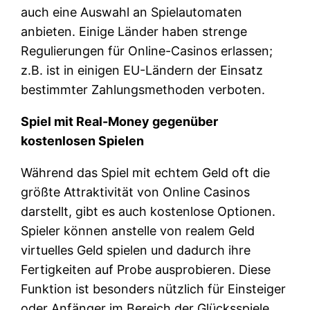
auch eine Auswahl an Spielautomaten
anbieten. Einige Länder haben strenge
Regulierungen für Online-Casinos erlassen;
z.B. ist in einigen EU-Ländern der Einsatz
bestimmter Zahlungsmethoden verboten.
Spiel mit Real-Money gegenüber
kostenlosen Spielen
Während das Spiel mit echtem Geld oft die
größte Attraktivität von Online Casinos
darstellt, gibt es auch kostenlose Optionen.
Spieler können anstelle von realem Geld
virtuelles Geld spielen und dadurch ihre
Fertigkeiten auf Probe ausprobieren. Diese
Funktion ist besonders nützlich für Einsteiger
oder Anfänger im Bereich der Glücksspiele.