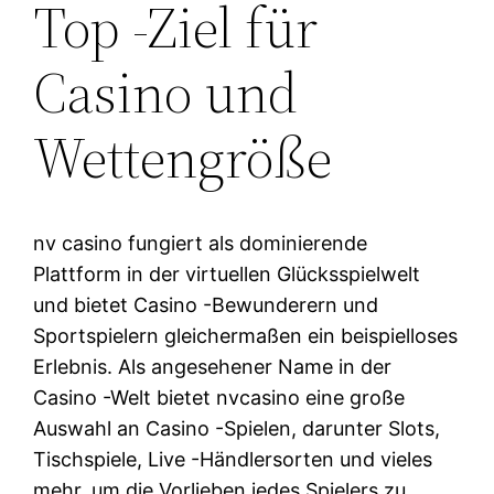
Top -Ziel für
Casino und
Wettengröße
nv casino fungiert als dominierende
Plattform in der virtuellen Glücksspielwelt
und bietet Casino -Bewunderern und
Sportspielern gleichermaßen ein beispielloses
Erlebnis. Als angesehener Name in der
Casino -Welt bietet nvcasino eine große
Auswahl an Casino -Spielen, darunter Slots,
Tischspiele, Live -Händlersorten und vieles
mehr, um die Vorlieben jedes Spielers zu