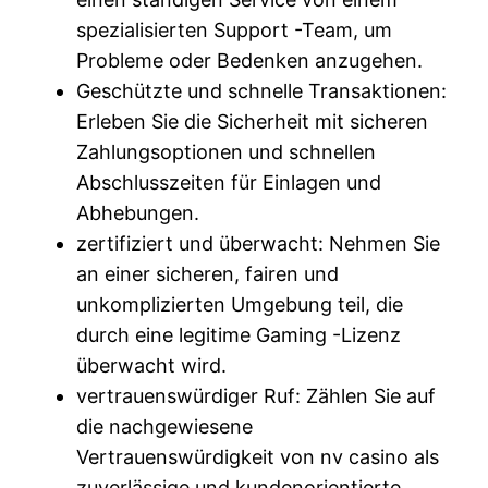
spezialisierten Support -Team, um
Probleme oder Bedenken anzugehen.
Geschützte und schnelle Transaktionen:
Erleben Sie die Sicherheit mit sicheren
Zahlungsoptionen und schnellen
Abschlusszeiten für Einlagen und
Abhebungen.
zertifiziert und überwacht: Nehmen Sie
an einer sicheren, fairen und
unkomplizierten Umgebung teil, die
durch eine legitime Gaming -Lizenz
überwacht wird.
vertrauenswürdiger Ruf: Zählen Sie auf
die nachgewiesene
Vertrauenswürdigkeit von nv casino als
zuverlässige und kundenorientierte