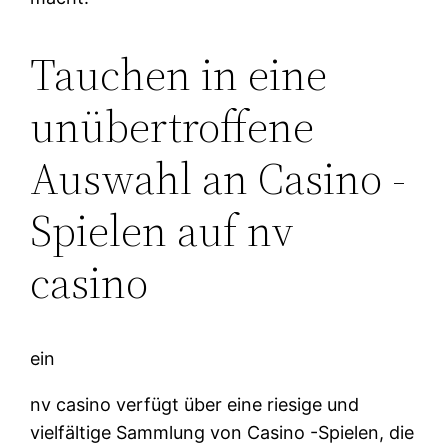
Tauchen in eine
unübertroffene
Auswahl an Casino -
Spielen auf nv
casino
ein
nv casino verfügt über eine riesige und
vielfältige Sammlung von Casino -Spielen, die