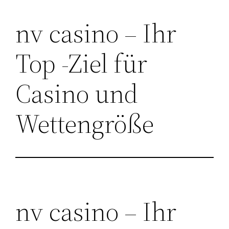
nv casino – Ihr
Lewati
ke
Top -Ziel für
konten
Casino und
Wettengröße
nv casino – Ihr