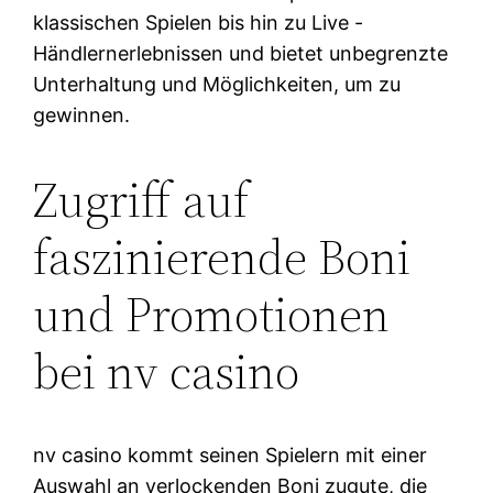
klassischen Spielen bis hin zu Live -
Händlernerlebnissen und bietet unbegrenzte
Unterhaltung und Möglichkeiten, um zu
gewinnen.
Zugriff auf
faszinierende Boni
und Promotionen
bei nv casino
nv casino kommt seinen Spielern mit einer
Auswahl an verlockenden Boni zugute, die