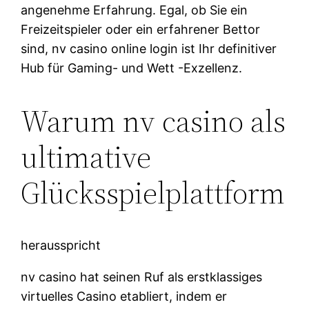
angenehme Erfahrung. Egal, ob Sie ein
Freizeitspieler oder ein erfahrener Bettor
sind, nv casino online login ist Ihr definitiver
Hub für Gaming- und Wett -Exzellenz.
Warum nv casino als
ultimative
Glücksspielplattform
herausspricht
nv casino hat seinen Ruf als erstklassiges
virtuelles Casino etabliert, indem er