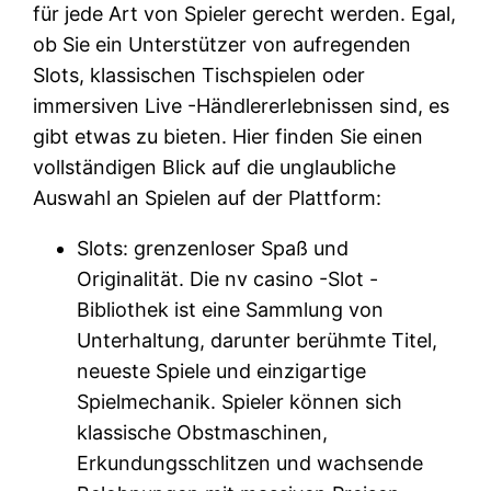
für jede Art von Spieler gerecht werden. Egal,
ob Sie ein Unterstützer von aufregenden
Slots, klassischen Tischspielen oder
immersiven Live -Händlererlebnissen sind, es
gibt etwas zu bieten. Hier finden Sie einen
vollständigen Blick auf die unglaubliche
Auswahl an Spielen auf der Plattform:
Slots: grenzenloser Spaß und
Originalität. Die nv casino -Slot -
Bibliothek ist eine Sammlung von
Unterhaltung, darunter berühmte Titel,
neueste Spiele und einzigartige
Spielmechanik. Spieler können sich
klassische Obstmaschinen,
Erkundungsschlitzen und wachsende