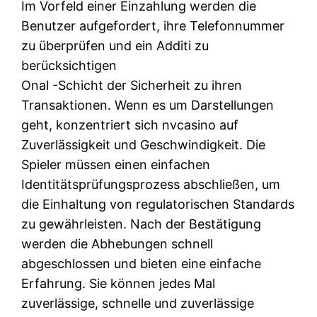
Im Vorfeld einer Einzahlung werden die
Benutzer aufgefordert, ihre Telefonnummer
zu überprüfen und ein Additi zu
berücksichtigen
Onal -Schicht der Sicherheit zu ihren
Transaktionen. Wenn es um Darstellungen
geht, konzentriert sich nvcasino auf
Zuverlässigkeit und Geschwindigkeit. Die
Spieler müssen einen einfachen
Identitätsprüfungsprozess abschließen, um
die Einhaltung von regulatorischen Standards
zu gewährleisten. Nach der Bestätigung
werden die Abhebungen schnell
abgeschlossen und bieten eine einfache
Erfahrung. Sie können jedes Mal
zuverlässige, schnelle und zuverlässige