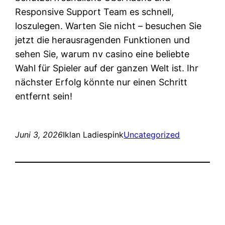
Responsive Support Team es schnell,
loszulegen. Warten Sie nicht – besuchen Sie
jetzt die herausragenden Funktionen und
sehen Sie, warum nv casino eine beliebte
Wahl für Spieler auf der ganzen Welt ist. Ihr
nächster Erfolg könnte nur einen Schritt
entfernt sein!
Juni 3, 2026
Iklan Ladiespink
Uncategorized