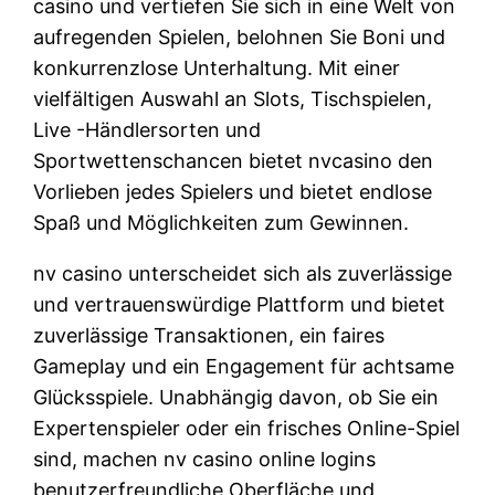
casino und vertiefen Sie sich in eine Welt von
aufregenden Spielen, belohnen Sie Boni und
konkurrenzlose Unterhaltung. Mit einer
vielfältigen Auswahl an Slots, Tischspielen,
Live -Händlersorten und
Sportwettenschancen bietet nvcasino den
Vorlieben jedes Spielers und bietet endlose
Spaß und Möglichkeiten zum Gewinnen.
nv casino unterscheidet sich als zuverlässige
und vertrauenswürdige Plattform und bietet
zuverlässige Transaktionen, ein faires
Gameplay und ein Engagement für achtsame
Glücksspiele. Unabhängig davon, ob Sie ein
Expertenspieler oder ein frisches Online-Spiel
sind, machen nv casino online logins
benutzerfreundliche Oberfläche und