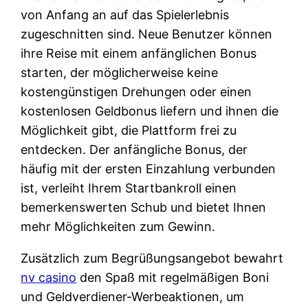
von Anfang an auf das Spielerlebnis
zugeschnitten sind. Neue Benutzer können
ihre Reise mit einem anfänglichen Bonus
starten, der möglicherweise keine
kostengünstigen Drehungen oder einen
kostenlosen Geldbonus liefern und ihnen die
Möglichkeit gibt, die Plattform frei zu
entdecken. Der anfängliche Bonus, der
häufig mit der ersten Einzahlung verbunden
ist, verleiht Ihrem Startbankroll einen
bemerkenswerten Schub und bietet Ihnen
mehr Möglichkeiten zum Gewinn.
Zusätzlich zum Begrüßungsangebot bewahrt
nv casino
den Spaß mit regelmäßigen Boni
und Geldverdiener-Werbeaktionen, um