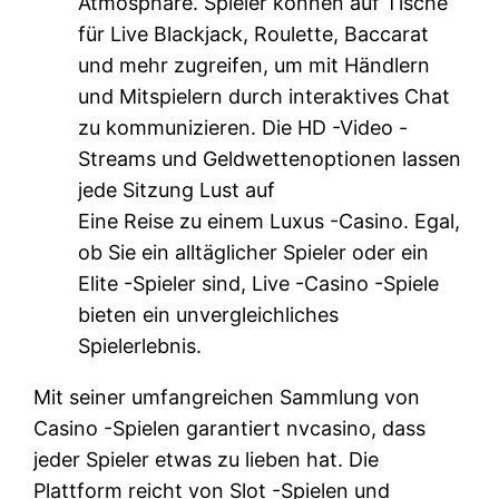
Atmosphäre. Spieler können auf Tische
für Live Blackjack, Roulette, Baccarat
und mehr zugreifen, um mit Händlern
und Mitspielern durch interaktives Chat
zu kommunizieren. Die HD -Video -
Streams und Geldwettenoptionen lassen
jede Sitzung Lust auf
Eine Reise zu einem Luxus -Casino. Egal,
ob Sie ein alltäglicher Spieler oder ein
Elite -Spieler sind, Live -Casino -Spiele
bieten ein unvergleichliches
Spielerlebnis.
Mit seiner umfangreichen Sammlung von
Casino -Spielen garantiert nvcasino, dass
jeder Spieler etwas zu lieben hat. Die
Plattform reicht von Slot -Spielen und