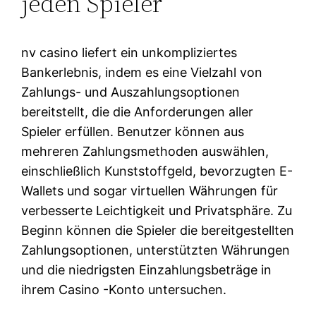
jeden Spieler
nv casino liefert ein unkompliziertes
Bankerlebnis, indem es eine Vielzahl von
Zahlungs- und Auszahlungsoptionen
bereitstellt, die die Anforderungen aller
Spieler erfüllen. Benutzer können aus
mehreren Zahlungsmethoden auswählen,
einschließlich Kunststoffgeld, bevorzugten E-
Wallets und sogar virtuellen Währungen für
verbesserte Leichtigkeit und Privatsphäre. Zu
Beginn können die Spieler die bereitgestellten
Zahlungsoptionen, unterstützten Währungen
und die niedrigsten Einzahlungsbeträge in
ihrem Casino -Konto untersuchen.