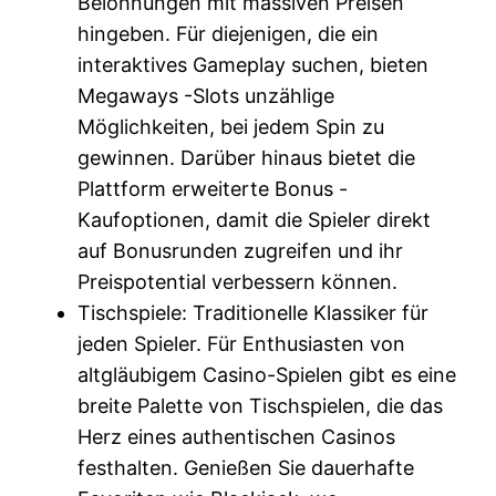
Belohnungen mit massiven Preisen
hingeben. Für diejenigen, die ein
interaktives Gameplay suchen, bieten
Megaways -Slots unzählige
Möglichkeiten, bei jedem Spin zu
gewinnen. Darüber hinaus bietet die
Plattform erweiterte Bonus -
Kaufoptionen, damit die Spieler direkt
auf Bonusrunden zugreifen und ihr
Preispotential verbessern können.
Tischspiele: Traditionelle Klassiker für
jeden Spieler. Für Enthusiasten von
altgläubigem Casino-Spielen gibt es eine
breite Palette von Tischspielen, die das
Herz eines authentischen Casinos
festhalten. Genießen Sie dauerhafte