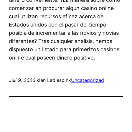
comenzar an procurar algun casino online
cual utilizan recursos eficaz acerca de
Estados unidos con el pasar del tiempo
posible de incrementar a las novios y novias
diferentes? Tras cualquier analisis, hemos
dispuesto un listado para primerizos casinos
online cual poseen dinero positivo.
Juli 9, 2026
Iklan Ladiespink
Uncategorized