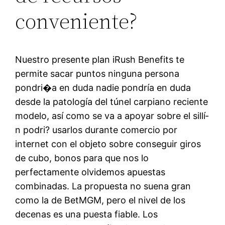
conveniente?
Nuestro presente plan iRush Benefits te
permite sacar puntos ninguna persona
pondri�a en duda nadie pondrí­a en duda
desde la patologí­a del túnel carpiano reciente
modelo, así­ como se va a apoyar sobre el sillí­
n podri? usarlos durante comercio por
internet con el objeto sobre conseguir giros
de cubo, bonos para que nos lo
perfectamente olvidemos apuestas
combinadas. La propuesta no suena gran
como la de BetMGM, pero el nivel de los
decenas es una puesta fiable. Los