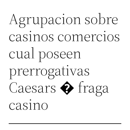
Agrupacion sobre
Lewati
ke
casinos comercios
konten
cual poseen
prerrogativas
Caesars � fraga
casino