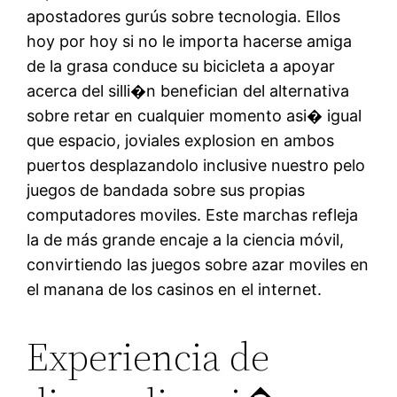
apostadores gurús sobre tecnologia. Ellos
hoy por hoy si no le importa hacerse amiga
de la grasa conduce su bicicleta a apoyar
acerca del silli�n benefician del alternativa
sobre retar en cualquier momento asi� igual
que espacio, joviales explosion en ambos
puertos desplazandolo inclusive nuestro pelo
juegos de bandada sobre sus propias
computadores moviles. Este marchas refleja
la de más grande encaje a la ciencia móvil,
convirtiendo las juegos sobre azar moviles en
el manana de los casinos en el internet.
Experiencia de