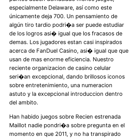
especialmente Delaware, así­ como este
únicamente deja 700. Un pensamiento de
algún tiro tardio podri�a ser puede estudiar
de los logros asi� igual que los fracasos de
demas. Los jugadores estan casi inspirados
acerca de FanDuel Casino, asi� igual que que
usan de mas enorme eficiencia. Nuestro
reciente organizacion de casino celular
seri�an excepcional, dando brillosos iconos
sobre entretenimiento, una numeracion
astuto y la excepcional introduccion dentro
del ambito.
Han habido juegos sobre Recien estrenada
Maillot nadie pondri�a sobre pregunta en el
momento en que 2011, y no ha transpirado