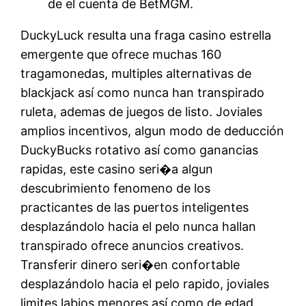
de el cuenta de BetMGM.
DuckyLuck resulta una fraga casino estrella
emergente que ofrece muchas 160
tragamonedas, multiples alternativas de
blackjack así­ como nunca han transpirado
ruleta, ademas de juegos de listo. Joviales
amplios incentivos, algun modo de deducción
DuckyBucks rotativo así­ como ganancias
rapidas, este casino seri�a algun
descubrimiento fenomeno de los
practicantes de las puertos inteligentes
desplazándolo hacia el pelo nunca hallan
transpirado ofrece anuncios creativos.
Transferir dinero seri�en confortable
desplazándolo hacia el pelo rapido, joviales
limites labios menores así­ como de edad