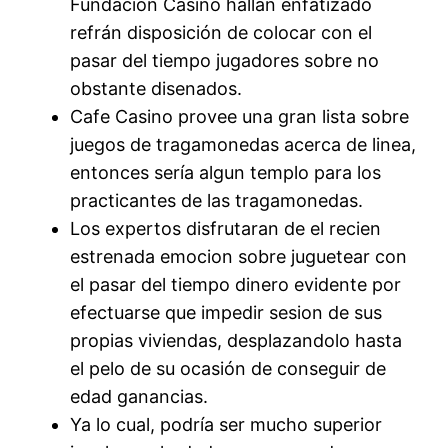
Fundación Casino hallan enfatizado
refrán disposición de colocar con el
pasar del tiempo jugadores sobre no
obstante disenados.
Cafe Casino provee una gran lista sobre
juegos de tragamonedas acerca de linea,
entonces serí­a algun templo para los
practicantes de las tragamonedas.
Los expertos disfrutaran de el recien
estrenada emocion sobre juguetear con
el pasar del tiempo dinero evidente por
efectuarse que impedir sesion de sus
propias viviendas, desplazandolo hasta
el pelo de su ocasión de conseguir de
edad ganancias.
Ya lo cual, podrí­a ser mucho superior