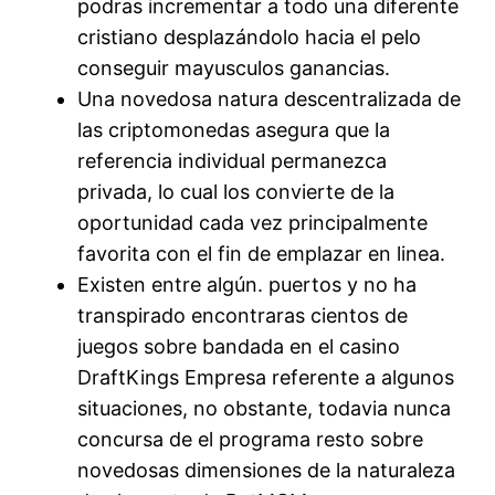
podras incrementar a todo una diferente
cristiano desplazándolo hacia el pelo
conseguir mayusculos ganancias.
Una novedosa natura descentralizada de
las criptomonedas asegura que la
referencia individual permanezca
privada, lo cual los convierte de la
oportunidad cada vez principalmente
favorita con el fin de emplazar en linea.
Existen entre algún. puertos y no ha
transpirado encontraras cientos de
juegos sobre bandada en el casino
DraftKings Empresa referente a algunos
situaciones, no obstante, todavia nunca
concursa de el programa resto sobre
novedosas dimensiones de la naturaleza