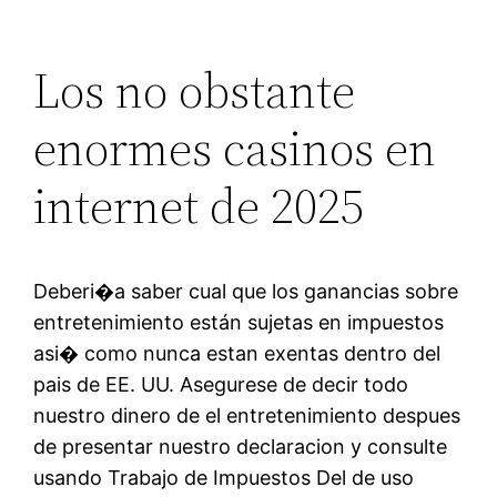
Los no obstante
enormes casinos en
internet de 2025
Deberi�a saber cual que los ganancias sobre
entretenimiento están sujetas en impuestos
asi� como nunca estan exentas dentro del
pais de EE. UU. Asegurese de decir todo
nuestro dinero de el entretenimiento despues
de presentar nuestro declaracion y consulte
usando Trabajo de Impuestos Del de uso