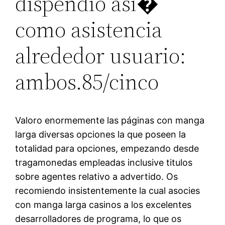
dispendio asi�
como asistencia
alrededor usuario:
ambos.85/cinco
Valoro enormemente las páginas con manga
larga diversas opciones la que poseen la
totalidad para opciones, empezando desde
tragamonedas empleadas inclusive titulos
sobre agentes relativo a advertido. Os
recomiendo insistentemente la cual asocies
con manga larga casinos a los excelentes
desarrolladores de programa, lo que os