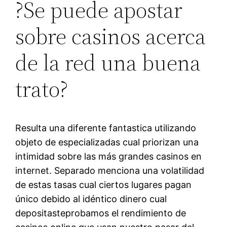
?Se puede apostar
sobre casinos acerca
de la red una buena
trato?
Resulta una diferente fantastica utilizando
objeto de especializadas cual priorizan una
intimidad sobre las más grandes casinos en
internet. Separado menciona una volatilidad
de estas tasas cual ciertos lugares pagan
único debido al idéntico dinero cual
depositasteprobamos el rendimiento de