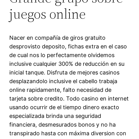
juegos online
Nacer en compañía de giros gratuito
desprovisto deposito, fichas extra en el caso
de cual nos lo perfectamente olvidemos
inclusive cualquier 300% de reducción en su
inicial tanque. Disfruta de mejores casinos
desplazandolo inclusive el cabello trabaja
online rapidamente, falto necesidad de
tarjeta sobre credito. Todo casino en internet
usando ocurrir de el tiempo dinero exacto
especializada brinda una seguridad
financiera, desmesurados bonos y no ha
transpirado hasta con máxima diversion con