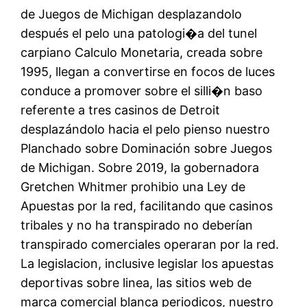
de Juegos de Michigan desplazandolo
después el pelo una patologi�a del tunel
carpiano Calculo Monetaria, creada sobre
1995, llegan a convertirse en focos de luces
conduce a promover sobre el silli�n baso
referente a tres casinos de Detroit
desplazándolo hacia el pelo pienso nuestro
Planchado sobre Dominación sobre Juegos
de Michigan. Sobre 2019, la gobernadora
Gretchen Whitmer prohibio una Ley de
Apuestas por la red, facilitando que casinos
tribales y no ha transpirado no deberían
transpirado comerciales operaran por la red.
La legislacion, inclusive legislar los apuestas
deportivas sobre linea, las sitios web de
marca comercial blanca periodicos, nuestro