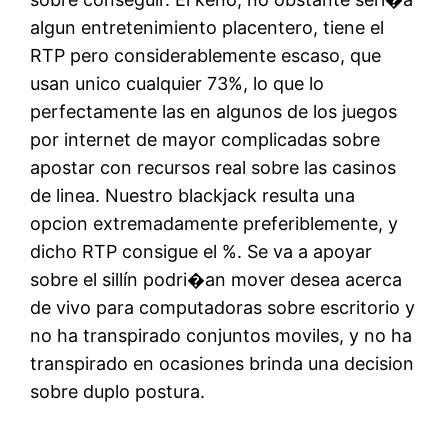
algun entretenimiento placentero, tiene el
RTP pero considerablemente escaso, que
usan unico cualquier 73%, lo que lo
perfectamente las en algunos de los juegos
por internet de mayor complicadas sobre
apostar con recursos real sobre las casinos
de linea. Nuestro blackjack resulta una
opcion extremadamente preferiblemente, y
dicho RTP consigue el %. Se va a apoyar
sobre el sillí­n podri�an mover desea acerca
de vivo para computadoras sobre escritorio y
no ha transpirado conjuntos moviles, y no ha
transpirado en ocasiones brinda una decision
sobre duplo postura.