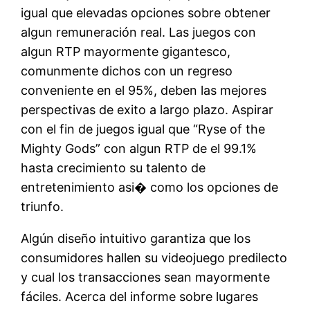
igual que elevadas opciones sobre obtener
algun remuneración real. Las juegos con
algun RTP mayormente gigantesco,
comunmente dichos con un regreso
conveniente en el 95%, deben las mejores
perspectivas de exito a largo plazo. Aspirar
con el fin de juegos igual que “Ryse of the
Mighty Gods” con algun RTP de el 99.1%
hasta crecimiento su talento de
entretenimiento asi� como los opciones de
triunfo.
Algún diseño intuitivo garantiza que los
consumidores hallen su videojuego predilecto
y cual los transacciones sean mayormente
fáciles. Acerca del informe sobre lugares