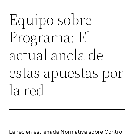
Equipo sobre
Lewati
ke
Programa: El
konten
actual ancla de
estas apuestas por
la red
La recien estrenada Normativa sobre Control