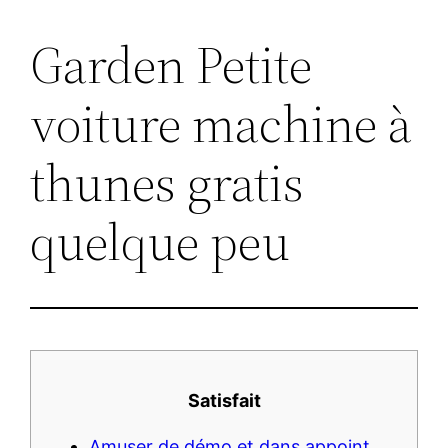
Garden Petite
Lewati
ke
voiture machine à
konten
thunes gratis
quelque peu
Satisfait
Amuser de démo et dans appoint