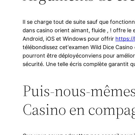
Il se charge tout de suite sauf que fonctio
dans casino orient aimant, fluide , ! offre le
Android, iOS et Windows pour offrir
https:/
télébondissez cet'examen Wild Dice Casino ce
pourront être déployéconviens pour amélio
sécurité. Une telle écris complète garantit q
Puis-nous-mêmes 
Casino en compagn