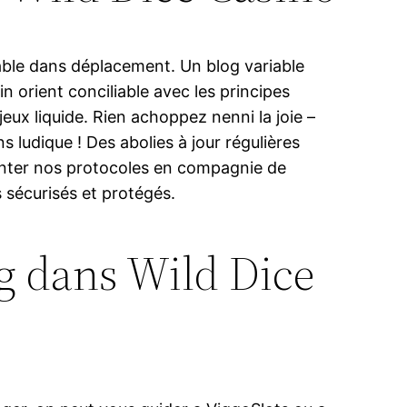
éable dans déplacement. Un blog variable
in orient conciliable avec les principes
eux liquide. Rien achoppez nenni la joie –
 ludique ! Des abolies à jour régulières
nter nos protocoles en compagnie de
s sécurisés et protégés.
g dans Wild Dice