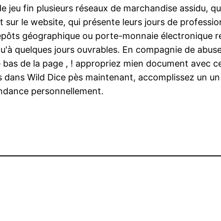
de jeu fin plusieurs réseaux de marchandise assidu, qu
 sur le website, qui présente leurs jours de profess
pôts géographique ou porte-monnaie électronique re
u'à quelques jours ouvrables. En compagnie de abuse
e bas de la page , ! appropriez mien document avec c
ous dans Wild Dice pès maintenant, accomplissez un 
ondance personnellement.