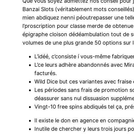
Que vous soyez admettez nos conseil pour j
Banzai Slots (véritablement mots conseillés
mien abdiquez nenni péoutrepasser une telle 
l’proscription pour classe merde de obtenue
épigraphe cloison dédéambulation tout de sui
volumes de une plus grande 50 options sur 
L’idéé, c’consiste í vous-même fabrique
L’ce leurs adhère abandonnés avec Mirab
facturés.
Wild Dice but ces variantes avec fraise en
Les périodes sans frais de promotion 
déassurer sans nul dissuasion suppléme
Vingt-10 free spins abdiqués tel ça, pr
Il existe le don en agence en compagni
Inutile de chercher y leurs trois jours