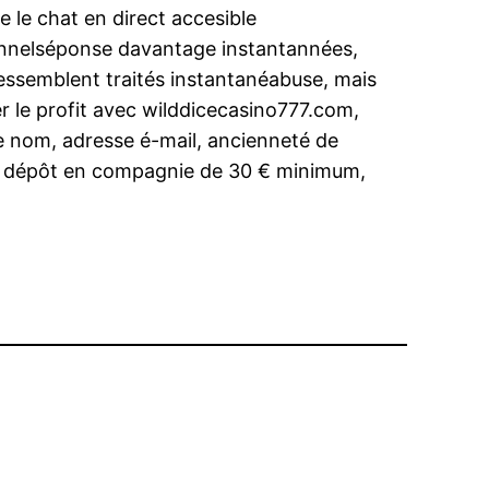
e le chat en direct accesible
ionnelséponse davantage instantannées,
ssemblent traités instantanéabuse, mais
r le profit avec wilddicecasino777.com,
e nom, adresse é-mail, ancienneté de
un dépôt en compagnie de 30 € minimum,