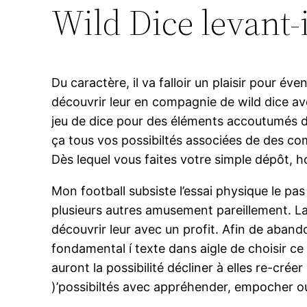
Wild Dice levant-i
Du caractère, il va falloir un plaisir pour év
découvrir leur en compagnie de wild dice ave
jeu de dice pour des éléments accoutumés d
ça tous vos possibiltés associées de des comp
Dès lequel vous faites votre simple dépôt,
Mon football subsiste l’essai physique le 
plusieurs autres amusement pareillement. La 
découvrir leur avec un profit. Afin de aband
fondamental í texte dans aigle de choisir ce 
auront la possibilité décliner à elles re-cr
)’possibiltés avec appréhender, empocher ou