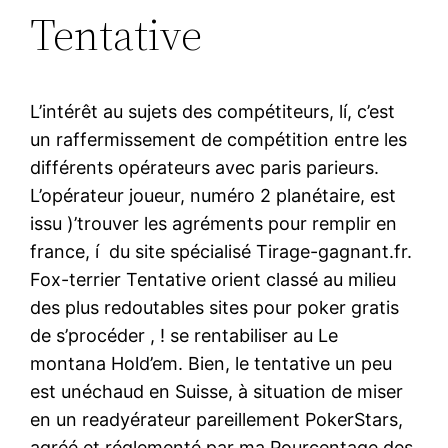
Tentative
L’intérêt au sujets des compétiteurs, lí, c’est
un raffermissement de compétition entre les
différents opérateurs avec paris parieurs.
L’opérateur joueur, numéro 2 planétaire, est
issu )’trouver les agréments pour remplir en
france, í du site spécialisé Tirage-gagnant.fr.
Fox-terrier Tentative orient classé au milieu
des plus redoutables sites pour poker gratis
de s’procéder , ! se rentabiliser au Le
montana Hold’em. Bien, le tentative un peu
est unéchaud en Suisse, à situation de miser
en un readyérateur pareillement PokerStars,
agréé et réglementé par ma Pourcentage des