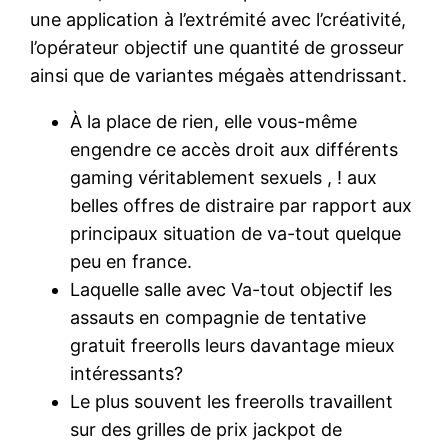
une application à l’extrémité avec l’créativité,
l’opérateur objectif une quantité de grosseur
ainsi que de variantes mégaès attendrissant.
À la place de rien, elle vous-même
engendre ce accès droit aux différents
gaming véritablement sexuels , ! aux
belles offres de distraire par rapport aux
principaux situation de va-tout quelque
peu en france.
Laquelle salle avec Va-tout objectif les
assauts en compagnie de tentative
gratuit freerolls leurs davantage mieux
intéressants?
Le plus souvent les freerolls travaillent
sur des grilles de prix jackpot de