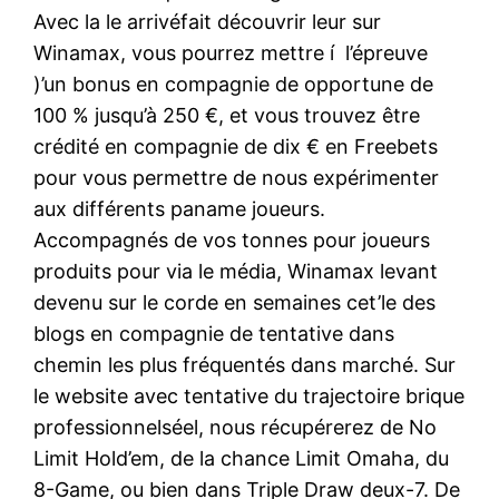
Avec la le arrivéfait découvrir leur sur
Winamax, vous pourrez mettre í l’épreuve
)’un bonus en compagnie de opportune de
100 % jusqu’à 250 €, et vous trouvez être
crédité en compagnie de dix € en Freebets
pour vous permettre de nous expérimenter
aux différents paname joueurs.
Accompagnés de vos tonnes pour joueurs
produits pour via le média, Winamax levant
devenu sur le corde en semaines cet’le des
blogs en compagnie de tentative dans
chemin les plus fréquentés dans marché. Sur
le website avec tentative du trajectoire brique
professionnelséel, nous récupérerez de No
Limit Hold’em, de la chance Limit Omaha, du
8-Game, ou bien dans Triple Draw deux-7. De