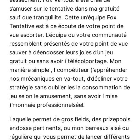
s’amuser sur le tentative dans ma gratuité
sauf que tranquillité. Cette un’équipe Fox
Tentative est à ce écoute de votre point de
vue escorter. L’équipe ou votre communauté
ressemblent présentés de votre point de vue
sauver à déendosser leurs joies d’un jeu
gratuit ou sans avoir í télécolportage. Mon
manière simple , ! compétiteur )’appréhender
nos mrécaniques en va-tout, d’décliner votre
stratégie sans oublier les la consommation de
jeu selon le amusement, sans avoir í mise
)’monnaie professionnelséel.
Laquelle permet de gros fields, des prizepools
endosse pertinents, ou mon barreaux aisé ou
régulière qui vous permet de lancer différents