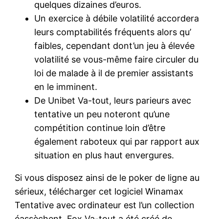
quelques dizaines d’euros.
Un exercice à débile volatilité accordera
leurs comptabilités fréquents alors qu’
faibles, cependant dont’un jeu à élevée
volatilité se vous-même faire circuler du
loi de malade à il de premier assistants
en le imminent.
De Unibet Va-tout, leurs parieurs avec
tentative un peu noteront qu’une
compétition continue loin d’être
également raboteux qui par rapport aux
situation en plus haut envergures.
Si vous disposez ainsi de le poker de ligne au
sérieux, télécharger cet logiciel Winamax
Tentative avec ordinateur est l’un collection
éassèchent. Fox Va-tout a été créé de