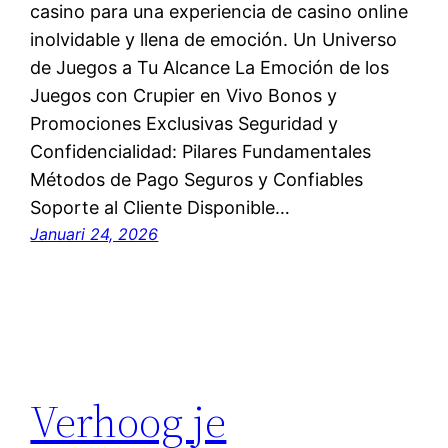
casino para una experiencia de casino online
inolvidable y llena de emoción. Un Universo
de Juegos a Tu Alcance La Emoción de los
Juegos con Crupier en Vivo Bonos y
Promociones Exclusivas Seguridad y
Confidencialidad: Pilares Fundamentales
Métodos de Pago Seguros y Confiables
Soporte al Cliente Disponible…
Januari 24, 2026
Verhoog je