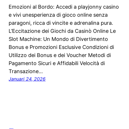
Emozioni al Bordo: Accedi a playjonny casino
e vivi unesperienza di gioco online senza
paragoni, ricca di vincite e adrenalina pura.
L’Eccitazione dei Giochi da Casinò Online Le
Slot Machine: Un Mondo di Divertimento
Bonus e Promozioni Esclusive Condizioni di
Utilizzo dei Bonus e dei Voucher Metodi di
Pagamento Sicuri e Affidabili Velocità di
Transazione…
Januari 24, 2026