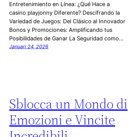
Entretenimiento en Línea: ¿Qué Hace a
casino playjonny Diferente? Descifrando la
Variedad de Juegos: Del Clásico al Innovador
Bonos y Promociones: Amplificando tus
Posibilidades de Ganar La Seguridad como…
Januari 24, 2026
Sblocca un Mondo di
Emozioni e Vincite
Incredibili