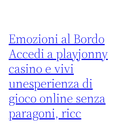
Emozioni al Bordo
Accedi a playjonny
casino e vivi
unesperienza di
gioco online senza
paragoni, ricc