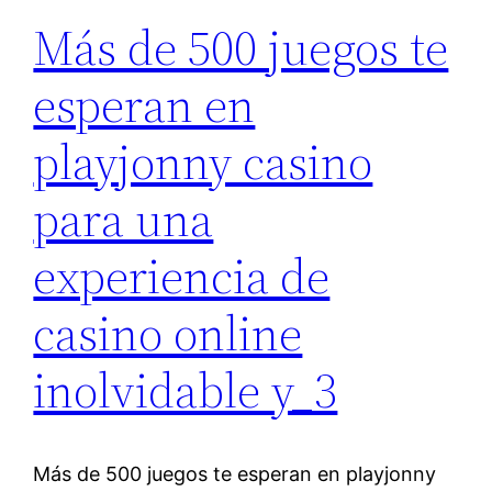
Más de 500 juegos te
esperan en
playjonny casino
para una
experiencia de
casino online
inolvidable y_3
Más de 500 juegos te esperan en playjonny