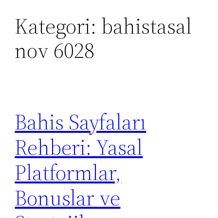
Kategori:
bahistasal
Lewati
ke
nov 6028
konten
Bahis Sayfaları
Rehberi: Yasal
Platformlar,
Bonuslar ve