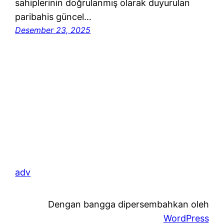
sahiplerinin doğrulanmış olarak duyurulan
paribahis güncel…
Desember 23, 2025
adv
Dengan bangga dipersembahkan oleh
WordPress