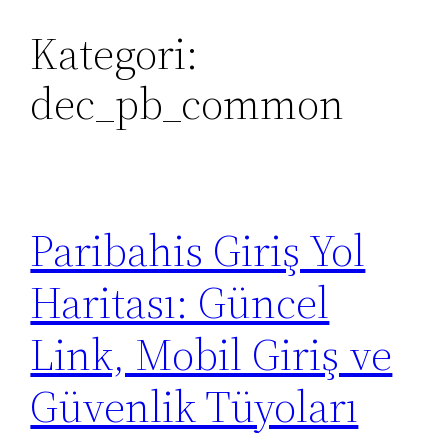
Kategori:
Lewati
ke
dec_pb_common
konten
Paribahis Giriş Yol
Haritası: Güncel
Link, Mobil Giriş ve
Güvenlik Tüyoları