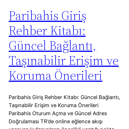
Paribahis Giriş
Rehber Kitabı:
Güncel Bağlantı,
Taşınabilir Erişim ve
Koruma Önerileri
Paribahis Giriş Rehber Kitabı: Güncel Bağlantı,
Taşınabilir Erişim ve Koruma Önerileri
Paribahis Oturum Açma ve Güncel Adres
Doğrulaması TR’de online eğlence akışı