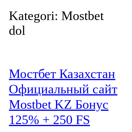
Kategori:
Mostbet
Lewati
ke
dol
konten
Мостбет Казахстан
Официальный сайт
Mostbet KZ Бонус
125% + 250 FS