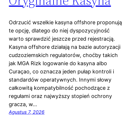
Oryginalne Kasyna
Odrzucić wszelkie kasyna offshore proponują
te opcję, dlatego do niej dyspozycyjność
warto sprawdzić jeszcze przed rejestracją.
Kasyna offshore działają na bazie autoryzacji
cudzoziemskich regulatorów, choćby takich
jak MGA Rizk logowanie do kasyna albo
Curaçao, co oznacza jeden pułap kontroli i
standardów operatywnych. Innymi słowy
całkowitą kompatybilność pochodzące z
regułami oraz najwyższy stopień ochrony
gracza, w…
Agustus 7, 2026