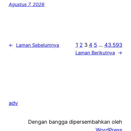
Agustus 7, 2026
1
2
3
4
5
…
43,593
←
Laman Sebelumnya
Laman Berikutnya
→
adv
Dengan bangga dipersembahkan oleh
WordPress