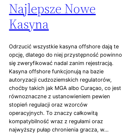
Najlepsze Nowe
Kasyna
Odrzucić wszystkie kasyna offshore dają te
opcję, dlatego do niej przystępność powinno
się zweryfikować nadal zanim rejestracją.
Kasyna offshore funkcjonują na bazie
autoryzacji cudzoziemskich regulatorów,
choćby takich jak MGA albo Curaçao, co jest
równoznaczne z ustanowieniem pewien
stopień regulacji oraz wzorców
operacyjnych. To znaczy całkowitą
kompatybilność wraz z regułami oraz
najwyższy pułap chronienia gracza, w…