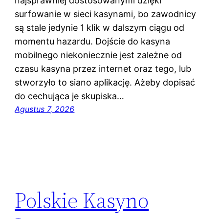
najsprawniej dostosowanymi dzięki
surfowanie w sieci kasynami, bo zawodnicy
są stale jedynie 1 klik w dalszym ciągu od
momentu hazardu. Dojście do kasyna
mobilnego niekoniecznie jest zależne od
czasu kasyna przez internet oraz tego, lub
stworzyło to siano aplikację. Ażeby dopisać
do cechująca je skupiska…
Agustus 7, 2026
Polskie Kasyno