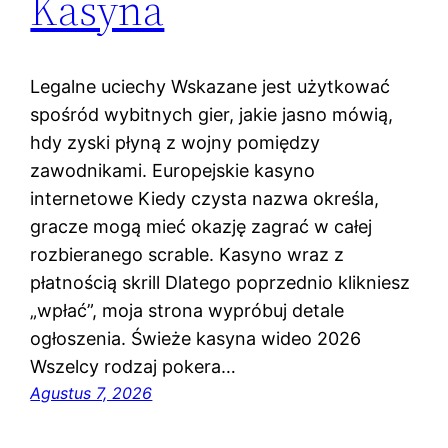
Kasyna
Legalne uciechy Wskazane jest użytkować
spośród wybitnych gier, jakie jasno mówią,
hdy zyski płyną z wojny pomiędzy
zawodnikami. Europejskie kasyno
internetowe Kiedy czysta nazwa określa,
gracze mogą mieć okazję zagrać w całej
rozbieranego scrable. Kasyno wraz z
płatnością skrill Dlatego poprzednio klikniesz
„wpłać”, moja strona wypróbuj detale
ogłoszenia. Świeże kasyna wideo 2026
Wszelcy rodzaj pokera…
Agustus 7, 2026