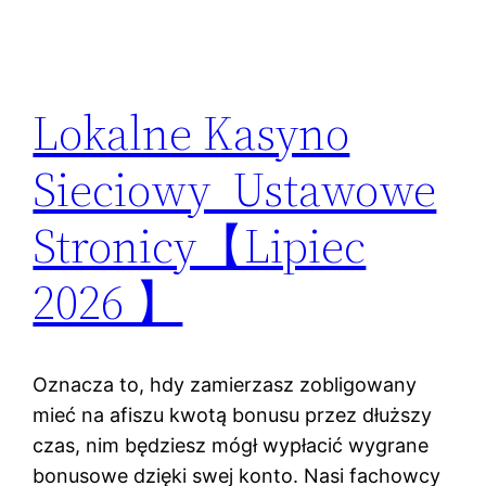
Lokalne Kasyno
Sieciowy ️ Ustawowe
Stronicy【Lipiec
2026 】
Oznacza to, hdy zamierzasz zobligowany
mieć na afiszu kwotą bonusu przez dłuższy
czas, nim będziesz mógł wypłacić wygrane
bonusowe dzięki swej konto. Nasi fachowcy