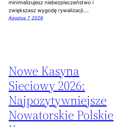
minimalizujesz niebezpieczeństwo i
zwiększasz wygodę rywalizacji.…
Agustus 7, 2026
Nowe Kasyna
Sieciowy 2026:
Najpozytywniejsze
Nowatorskie Polskie