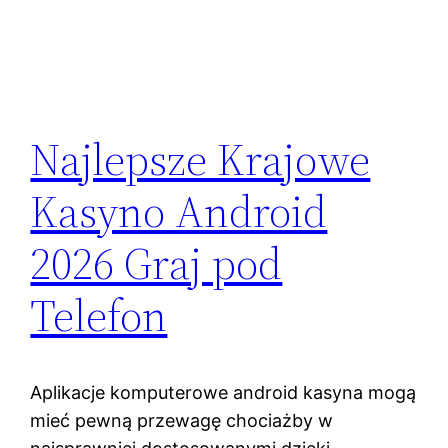
Najlepsze Krajowe
Kasyno Android
2026 Graj pod
Telefon
Aplikacje komputerowe android kasyna mogą
mieć pewną przewagę chociażby w