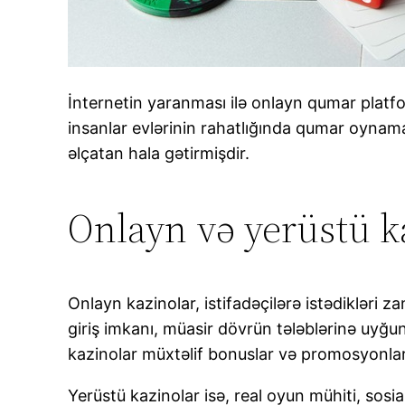
İnternetin yaranması ilə onlayn qumar platfo
insanlar evlərinin rahatlığında qumar oynam
əlçatan hala gətirmişdir.
Onlayn və yerüstü ka
Onlayn kazinolar, istifadəçilərə istədikləri
giriş imkanı, müasir dövrün tələblərinə uyğ
kazinolar müxtəlif bonuslar və promosyonlar i
Yerüstü kazinolar isə, real oyun mühiti, sosi