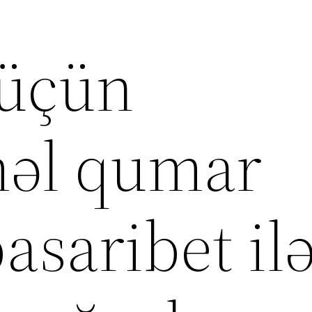
 üçün
əl qumar
basaribet il