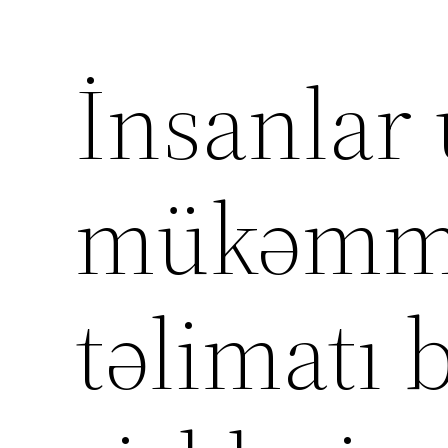
İnsanlar
Lewati
ke
konten
mükəmm
təlimatı 