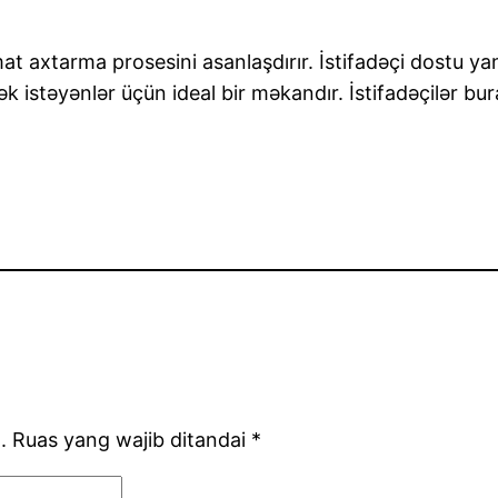
umat axtarma prosesini asanlaşdırır. İstifadəçi dostu 
istəyənlər üçün ideal bir məkandır. İstifadəçilər b
.
Ruas yang wajib ditandai
*