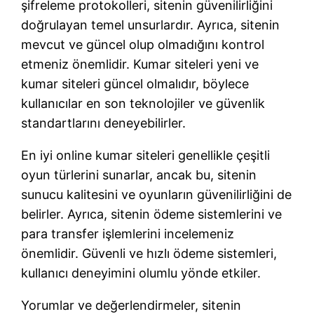
şifreleme protokolleri, sitenin güvenilirliğini
doğrulayan temel unsurlardır. Ayrıca, sitenin
mevcut ve güncel olup olmadığını kontrol
etmeniz önemlidir. Kumar siteleri yeni ve
kumar siteleri güncel olmalıdır, böylece
kullanıcılar en son teknolojiler ve güvenlik
standartlarını deneyebilirler.
En iyi online kumar siteleri genellikle çeşitli
oyun türlerini sunarlar, ancak bu, sitenin
sunucu kalitesini ve oyunların güvenilirliğini de
belirler. Ayrıca, sitenin ödeme sistemlerini ve
para transfer işlemlerini incelemeniz
önemlidir. Güvenli ve hızlı ödeme sistemleri,
kullanıcı deneyimini olumlu yönde etkiler.
Yorumlar ve değerlendirmeler, sitenin