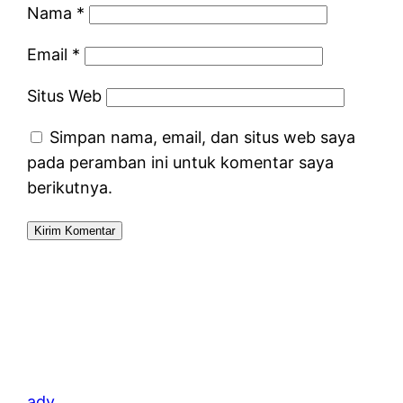
Nama
*
Email
*
Situs Web
Simpan nama, email, dan situs web saya
pada peramban ini untuk komentar saya
berikutnya.
adv