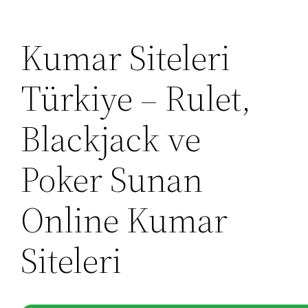
Kumar Siteleri
Türkiye – Rulet,
Blackjack ve
Poker Sunan
Online Kumar
Siteleri