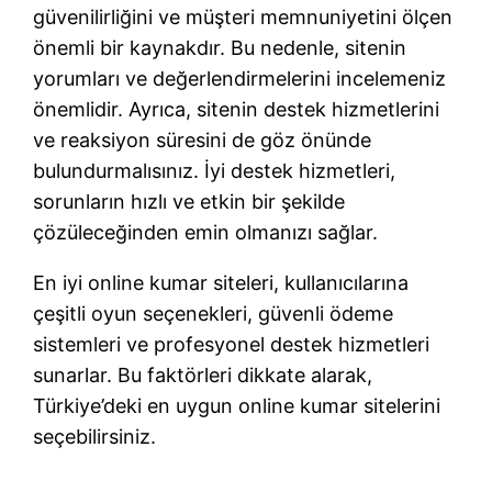
güvenilirliğini ve müşteri memnuniyetini ölçen
önemli bir kaynakdır. Bu nedenle, sitenin
yorumları ve değerlendirmelerini incelemeniz
önemlidir. Ayrıca, sitenin destek hizmetlerini
ve reaksiyon süresini de göz önünde
bulundurmalısınız. İyi destek hizmetleri,
sorunların hızlı ve etkin bir şekilde
çözüleceğinden emin olmanızı sağlar.
En iyi online kumar siteleri, kullanıcılarına
çeşitli oyun seçenekleri, güvenli ödeme
sistemleri ve profesyonel destek hizmetleri
sunarlar. Bu faktörleri dikkate alarak,
Türkiye’deki en uygun online kumar sitelerini
seçebilirsiniz.