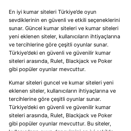
En iyi kumar siteleri Türkiye’de oyun
sevdiklerinin en güvenli ve etkili seçeneklerini
sunar. Güncel kumar siteleri ve kumar siteleri
yeni eklenen siteler, kullanıcıların ihtiyaçlarına
ve tercihlerine göre çeşitli oyunlar sunar.
Türkiye’deki en güvenli ve güvenilir kumar
siteleri arasında, Rulet, Blackjack ve Poker
gibi popüler oyunlar mevcuttur.
Kumar siteleri guncel ve kumar siteleri yeni
eklenen siteler, kullanıcıların ihtiyaçlarına ve
tercihlerine göre çeşitli oyunlar sunar.
Türkiye’deki en güvenli ve güvenilir kumar
siteleri arasında, Rulet, Blackjack ve Poker
gibi popüler oyunlar mevcuttur. Bu siteler,