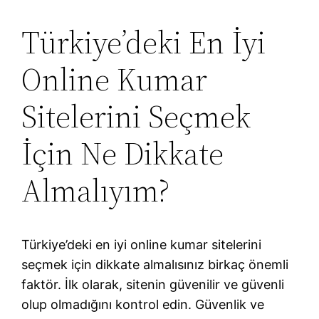
Türkiye’deki En İyi
Online Kumar
Sitelerini Seçmek
İçin Ne Dikkate
Almalıyım?
Türkiye’deki en iyi online kumar sitelerini
seçmek için dikkate almalısınız birkaç önemli
faktör. İlk olarak, sitenin güvenilir ve güvenli
olup olmadığını kontrol edin. Güvenlik ve