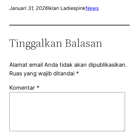
Januari 31, 2026
Iklan Ladiespink
News
Tinggalkan Balasan
Alamat email Anda tidak akan dipublikasikan.
Ruas yang wajib ditandai
*
Komentar
*