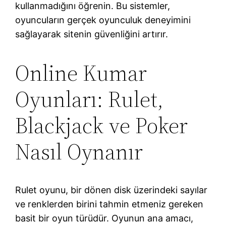
kullanmadığını öğrenin. Bu sistemler,
oyuncuların gerçek oyunculuk deneyimini
sağlayarak sitenin güvenliğini artırır.
Online Kumar
Oyunları: Rulet,
Blackjack ve Poker
Nasıl Oynanır
Rulet oyunu, bir dönen disk üzerindeki sayılar
ve renklerden birini tahmin etmeniz gereken
basit bir oyun türüdür. Oyunun ana amacı,