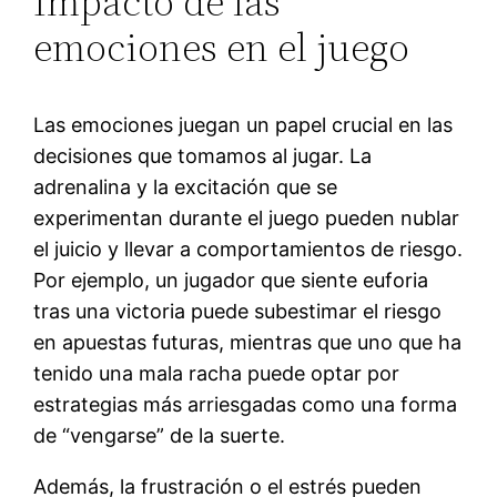
Impacto de las
emociones en el juego
Las emociones juegan un papel crucial en las
decisiones que tomamos al jugar. La
adrenalina y la excitación que se
experimentan durante el juego pueden nublar
el juicio y llevar a comportamientos de riesgo.
Por ejemplo, un jugador que siente euforia
tras una victoria puede subestimar el riesgo
en apuestas futuras, mientras que uno que ha
tenido una mala racha puede optar por
estrategias más arriesgadas como una forma
de “vengarse” de la suerte.
Además, la frustración o el estrés pueden