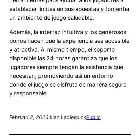
herramientas para ayudar a los jugadores a
establecer límites en sus apuestas y fomentar
un ambiente de juego saludable.
Además, la interfaz intuitiva y los generosos
bonos hacen que la experiencia sea accesible
y atractiva. Al mismo tiempo, el soporte
disponible las 24 horas garantiza que los
jugadores siempre tengan la asistencia que
necesitan, promoviendo así un entorno
donde el juego se disfruta de manera segura
y responsable.
Februari 2, 2026
Iklan Ladiespink
Public