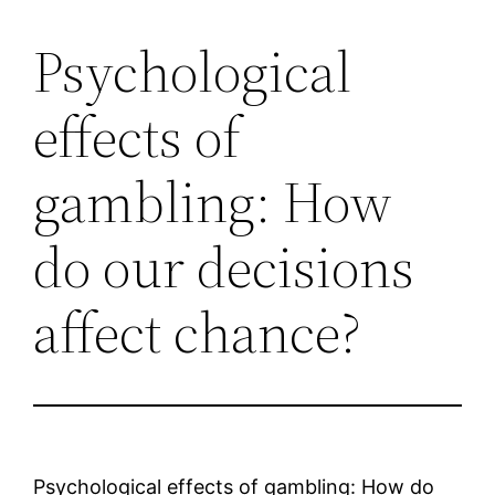
Psychological
Lewati
ke
effects of
konten
gambling: How
do our decisions
affect chance?
Psychological effects of gambling: How do