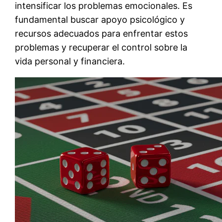
intensificar los problemas emocionales. Es
fundamental buscar apoyo psicológico y
recursos adecuados para enfrentar estos
problemas y recuperar el control sobre la
vida personal y financiera.